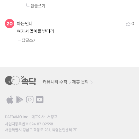
답글쓰기
아는언니
0
여기서 많이들 받더라
답글쓰기
커뮤니티 수칙
제휴 문의
DAEDAMO Inc.
대표이사 : 서정교
사업자등록번호 324-87-02598
서울특별시 강남구 학동로 231, 백영논현센터 7F