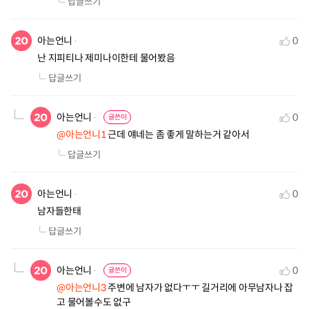
답글쓰기
아는언니
0
난 지피티나 제미나이한테 물어봤음
답글쓰기
아는언니
0
글쓴이
@아는언니1
 근데 얘네는 좀 좋게 말하는거 같아서
답글쓰기
아는언니
0
남자들한태
답글쓰기
아는언니
0
글쓴이
@아는언니3
 주변에 남자가 없다ㅜㅜ 길거리에 아무남자나 잡
고 물어볼수도 없구