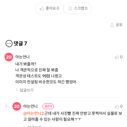
좋아요
0
스크랩
0
공유
댓글
7
아는언니
0
내가 봐줄까? 

나 객관적으로 진짜 잘 봐줌 

객관성 테스트도 98점 나왔고 

이미지 컨설팅 비슷한것도 하긴 했었어
답글쓰기
아는언니
0
글쓴이
@아는언니2
 근데 내가 사진빨 진짜 안받고 못찍어서 실물로 보
고 알려줄 수 있는 사람이 필요해ㅜㅜ