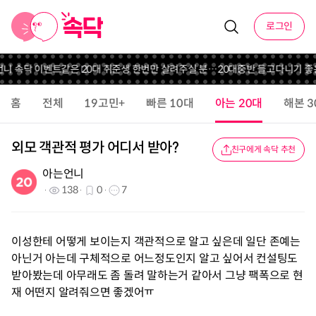
로그인
언니 속닥 이벤트
같은 20대 취준생 한번만 살려주실 분…
20대중반 들고다니기 좋
홈
전체
19고민+
빠른 10대
아는 20대
해본 3
외모 객관적 평가 어디서 받아?
친구에게 속닥 추천
아는언니
138
0
7
이성한테 어떻게 보이는지 객관적으로 알고 싶은데 일단 존예는
아닌거 아는데 구체적으로 어느정도인지 알고 싶어서 컨설팅도
받아봤는데 아무래도 좀 돌려 말하는거 같아서 그냥 팩폭으로 현
재 어떤지 알려줘으면 좋겠어ㅠ