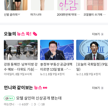
신발 골라줘ㅜ
머가 나아
20대후반에 약대 보내주면 감?
코잘봄이 쓰기에 더 좋은팔레트 골라줘용
오늘의
뉴스 쏙! 🗞️
더보기
강원 동해안·남부지방 강
李정부 부동산 공급대책
[오늘의 국회일정] (9일
수 예보…더위도 기승[오
이르면 13일 발표…'신
일)
늘날씨]
이데일리
,
8월 9일
#
사회
규 공급·속도' 총력 집중
뉴스1
,
8월 9일
#
정치
뉴스1
,
8월 9일
#
정치
언니와 같이보는
뉴스 👀
더보기
모텔 살인마 신상공개 됐는데
아는언니
6107
3
18