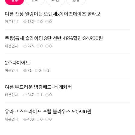
여름 잔상 일렁이는 오덴세x데이즈데이즈 콜라보
해본언니
162
0
0
쿠팡)틈새 슬라이딩 3단 선반 48%할인 34,900원
해본언니
275
0
0
2주다이어트
아는언니
71
0
3
여름 부드러운 냉감패드+베개커버
해본언니
347
1
0
유라고 스트라이프 프릴 블라우스 50,930원
해본언니
438
0
0