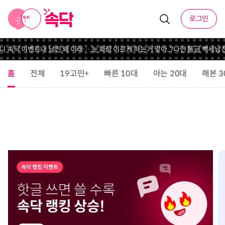
로그인
니 속닥 이벤트
내 남친 왜 이래….
눈 화장 이르케 하는거 맞아..?
나만 통금 빡세
남친
홈
전체
19고민+
빠른 10대
아는 20대
해본 3