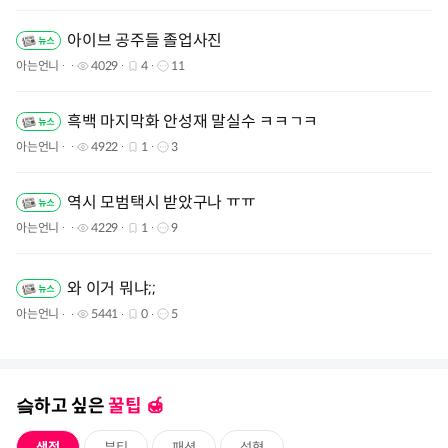
아이브 공주들 졸업사진
아는언니
4029
4
11
흑백 마지막화 안성재 말실수 ㅋㅋㄱㅋ
아는언니
4922
1
3
역시 모범택시 받았구나 ㅠㅠ
아는언니
4229
1
9
와 이거 뭐냐;;
아는언니
5441
0
5
슼하고 싶은
꿀팁 🍯️
생정
뷰티
패션
성형