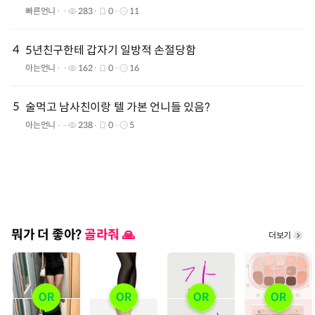
빠른언니
283
0
11
4
5년친구한테 갑자기 일방적 손절당함
아는언니
162
0
16
5
술먹고 남사친이랑 텔 가본 언니들 있음?
아는언니
238
0
5
뭐가 더 좋아?
골라줘 🙏
더보기