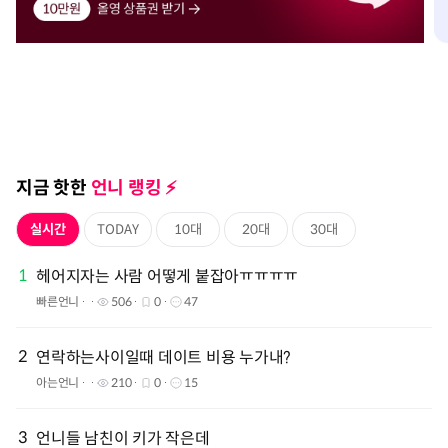
지금 핫한
언니 랭킹 ⚡️️
실시간
TODAY
10대
20대
30대
1
헤어지자는 사람 어떻게 붙잡아ㅠㅠㅠㅠ
빠른언니
506
0
47
2
연락하는사이일때 데이트 비용 누가내?
아는언니
210
0
15
3
언니들 남친이 키가 작은데