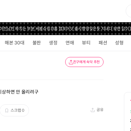
아
전남친 짜치는 부분 써봄
슈링크홈 잽포어샷 출시했댕
잊은듯 지내다 보면 답이 
해본 30대
불판
생정
연애
뷰티
패션
성형
친구에게 속닥 추천
 이상하면 안 올리려구
공유
스크랩
0