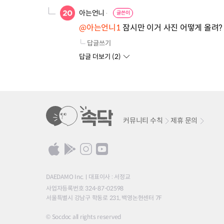
아는언니
글쓴이
@아는언니1
 잠시만 이거 사진 어떻게 올려
답글쓰기
답글 더보기 (
2
)
커뮤니티 수칙
제휴 문의
DAEDAMO Inc.
대표이사 : 서정교
사업자등록번호 324-87-02598
서울특별시 강남구 학동로 231, 백영논현센터 7F
© Socdoc all rights reserved