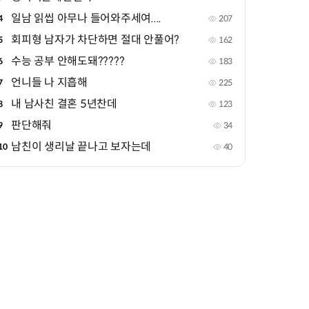
일남 읽씹 아무나 들어와주세여....
4
207
회피형 남자가 차단하면 절대 안풀어?
5
162
수능 공부 안해도돼?????
6
183
언니들 나 지흡해
7
225
내 남사친 결혼 5년찬데
8
123
판단해줘
9
34
남친이 생리날 끝나고 보자는데
10
40