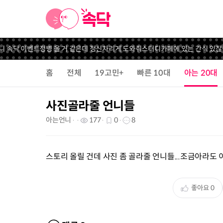
니 속닥 이벤트
정병 올 거 같은데 정신차리게 도와줘
스터디카페에 있는 간식 있잖
홈
전체
19고민+
빠른 10대
아는 20대
사진골라줄 언니들
아는언니
177
0
8
스토리 올릴 건데 사진 좀 골라줄 언니들...조금아라도
좋아요
0