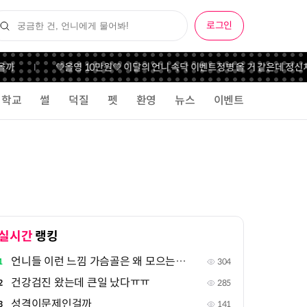
로그인
올까
💚올영 10만원💚 이달의 언니 속닥 이벤트
정병 올 거 같은데 정신
학교
썰
덕질
펫
환영
뉴스
이벤트
실시간
랭킹
언니들 이런 느낌 가슴골은 왜 모으는지 궁금해
1
304
건강검진 왔는데 큰일 났다ㅠㅠ
2
285
성격이문제인걸까
3
141