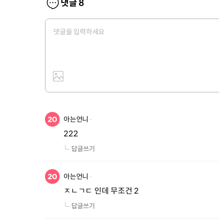
댓글
8
아는언니
222
답글쓰기
아는언니
ㅈㄴㄱㄷ 인데 무조건 2
답글쓰기