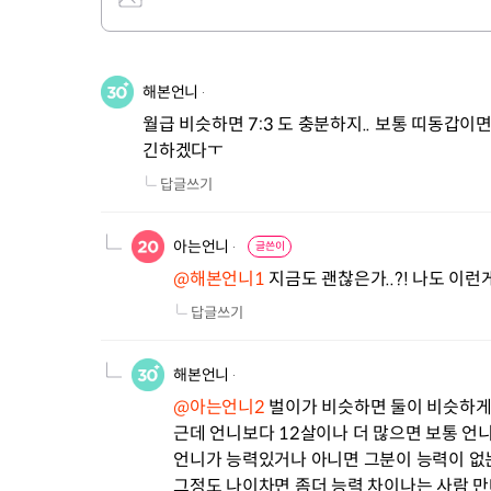
해본언니
월급 비슷하면 7:3 도 충분하지.. 보통 띠동갑이
긴하겠다ㅜ
답글쓰기
아는언니
글쓴이
@해본언니1
 지금도 괜찮은가..?! 나도 이
답글쓰기
해본언니
@아는언니2
 벌이가 비슷하면 둘이 비슷하게 
근데 언니보다 12살이나 더 많으면 보통 언
언니가 능력있거나 아니면 그분이 능력이 없는 
그정도 나이차면 좀더 능력 차이나는 사람 만나