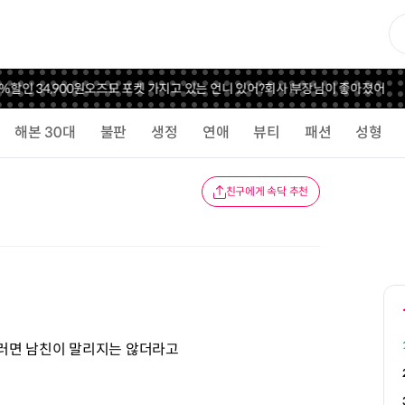
인 34,900원
오즈모 포켓 가지고 있는 언니 있어?
회사 부장님이 좋아졌어
해본 30대
불판
생정
연애
뷰티
패션
성형
친구에게 속닥 추천
그러면 남친이 말리지는 않더라고