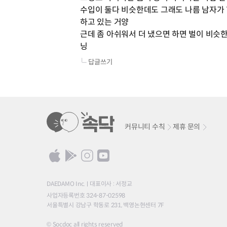
수입이 둘다 비슷한데도 그래도 나름 남자가 7
하고 있는 거양

근데 좀 아쉬워서 더 냈으면 하면 벌이 비슷한 
닝
답글쓰기
커뮤니티 수칙
제휴 문의
DAEDAMO Inc.
대표이사 : 서정교
사업자등록번호 324-87-02598
서울특별시 강남구 학동로 231, 백영논현센터 7F
© Socdoc all rights reserved