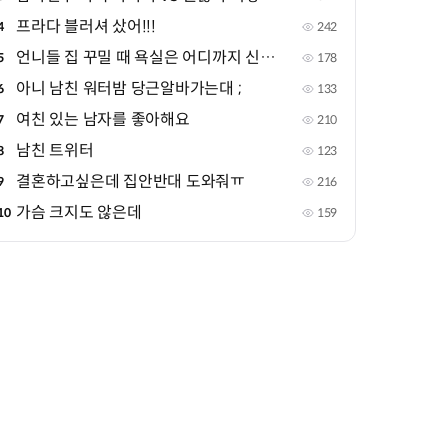
프라다 블러셔 샀어!!!
4
242
언니들 집 꾸밀 때 욕실은 어디까지 신경 써??
5
178
아니 남친 워터밤 당근알바가는대 ;
6
133
여친 있는 남자를 좋아해요
7
210
남친 트위터
8
123
결혼하고싶은데 집안반대 도와줘ㅠ
9
216
가슴 크지도 않은데
10
159