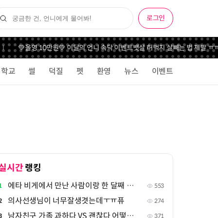
로그인
💚올영 10만원💚 이달의 언니 속닥 이벤트
뱃살 허벅지 살빼는 법 제발 ㅠㅠ
학교
썰
덕질
펫
환영
뉴스
이벤트
실시간
랭킹
에타 비게에서 만난 사람이랑 한 달째 연락중인데
1
553
의사선생님이 너무잘생겻는데ㅜㅠ퓨
2
274
남자친구 가족 과하다 VS 괜찮다 어떻게 생각해
3
371