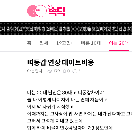
언니 속닥 이벤트
뱃살 허벅지 살빼는 법 제발 ㅠㅠ
쿠팡)틈새 슬라이딩 3단 선반 48%할
홈
전체
19고민+
빠른 10대
아는 20대
띠동갑 연상 데이트비용
아는언니
179
0
3
나는 20대 남친은 30대고 띠동갑차이야
둘 다 이렇게 나이차이 나는 연애 처음이고
이제 막 사귀기 시작했고
이때까지는 그사람이 밥 사면 카페는 내가 산다하고 
그래서 그렇게 지내고 있는데
밥에 카페 비율이면 6:4 많아야 7:3 정도인데