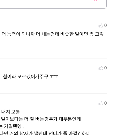
0
면 더 능력이 되니까 더 내는건데 비슷한 벌이면 좀 그렇
0
런게 첨이라 모르겠어가주구 ㅜㅜ
0
내지 보통 

니벌이보다는 더 잘 버는경우가 대부분인데

거일텐뎅..

면 거의 남자가 낼텐데 언니가 좀 아깝긴하네,,
