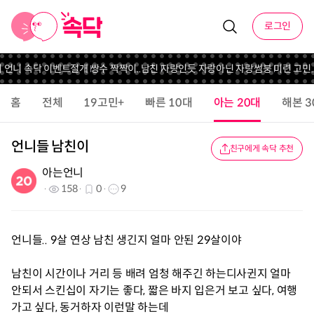
로그인
의 언니 속닥 이벤트
절개 쌍수 짝짝이..
남친 자랑인듯 자랑아닌 자랑
썸붕 미련 고민..
홈
전체
19고민+
빠른 10대
아는 20대
해본 3
언니들 남친이
친구에게 속닥 추천
아는언니
158
0
9
언니들.. 9살 연상 남친 생긴지 얼마 안된 29살이야
남친이 시간이나 거리 등 배려 엄청 해주긴 하는디사귄지 얼마
안되서 스킨십이 자기는 좋다, 짧은 바지 입은거 보고 싶다, 여행
가고 싶다, 동거하자 이런말 하는데