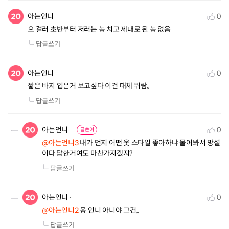
아는언니
0
으 걸러 초반부터 저러는 놈 치고 제대로 된 놈 없음
답글쓰기
아는언니
0
짧은 바지 입은거 보고싶다 이건 대체 뭐람,,
답글쓰기
아는언니
0
글쓴이
@아는언니3
 내가 먼저 어떤 옷 스타일 좋아하냐 물어봐서 망설
이다 답한거여도 마찬가지겠지?
답글쓰기
아는언니
0
@아는언니2
 웅 언니 아니야 그건,,
답글쓰기