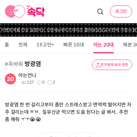
로그인
 이벤트
여름 잔상 일렁이는 오덴세x데이즈데이즈 콜라보
담당교수한테 가정사 밝
홈
전체
19고민+
빠른 10대
아는 20대
해본 3
방광염
#
꼭바줘
친구에게 속닥 추천
아는언니
137
0
2
방광염 한 번 걸리고부터 좀만 스트레스받고 면역력 떨어지면 자
주 걸리는데 ㅠㅠ.. 질유산균 먹으면 도움 된다는 글 봐서.. 추천
좀 해줘 ㅜㅜ😭😭