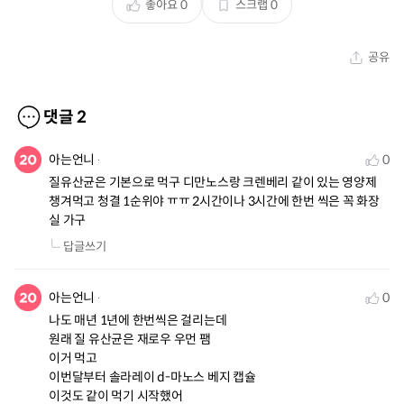
좋아요
0
스크랩
0
공유
댓글
2
아는언니
0
질유산균은 기본으로 먹구 디만노스랑 크렌베리 같이 있는 영양제 
챙겨먹고 청결 1순위야 ㅠㅠ 2시간이나 3시간에 한번 씩은 꼭 화장
실 가구
답글쓰기
아는언니
0
나도 매년 1년에 한번씩은 걸리는데 

원래 질 유산균은 재로우 우먼 팸

이거 먹고

이번달부터 솔라레이 d-마노스 베지 캡슐

이것도 같이 먹기 시작했어