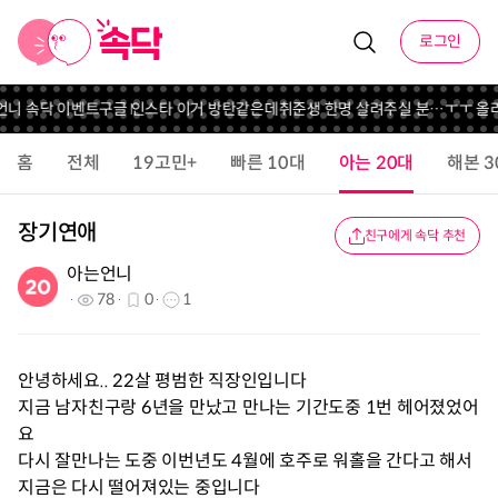
로그인
 언니 속닥 이벤트
구글 인스타 이거 방탄같은데
취준생 한명 살려주실 분…ㅜㅜ 올
홈
전체
19고민+
빠른 10대
아는 20대
해본 3
장기연애
친구에게 속닥 추천
아는언니
78
0
1
안녕하세요.. 22살 평범한 직장인입니다
지금 남자친구랑 6년을 만났고 만나는 기간도중 1번 헤어졌었어
요
다시 잘만나는 도중 이번년도 4월에 호주로 워홀을 간다고 해서
지금은 다시 떨어져있는 중입니다