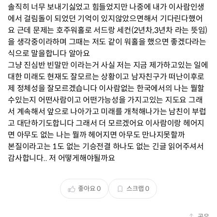
솔직히 너무 보내기싫었고 힘들었지만 나중에 내가 이사람인생
에서 걸림돌이 되었던 기억이 있지않았으면해서 기다린다했어
요 근데 문제는 호주워홀로 서드랑 세컨(2년차,3년차 라는 뜻임)
을 생각중이라하며 그때는 저도 같이 워홀을 했으면 좋겠다라는
식으로 말을합니다 알아요
그냥 진심반 빈말만 이라는거 사실 저는 지금 제가하고있는 일에
대한 미래도 현재도 잘모르는 상황이고 남자친구가 떠난이후로
제 정체성을 잘모르겠습니다 이사람없는 한국에서의 나는 뭘할
수있는지 어떤사람이고 어떤가능성을 가지고있는 지도요 그래
서 계속해서 앞으로 나아가고 미래를 개척해나가는 남친이 부럽
고 대단하기도합니다 그래서 더 모르겠어요 이사람이랑 헤어지
면 아무도 없는 나는 뭘까 헤어지면 아무도 만나지못할까
본질이라고는 1도 없는 기승전결 하나도 없는 긴글 읽어주셔서
감사합니다.. 저 어떻게해야될까요
좋아요
0
스크랩
0
공유