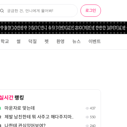
로그인
💚올영 10만원💚 이달의 언니 속닥 이벤트
같은 20대 취준생 한번만 살려주실 분
학교
썰
덕질
펫
환영
뉴스
이벤트
실시간
랭킹
마운자로 맞는데
1
437
제발 남친한테 뭐 사주고 해다주지마..
2
550
나한테 관심있어보여?
3
260