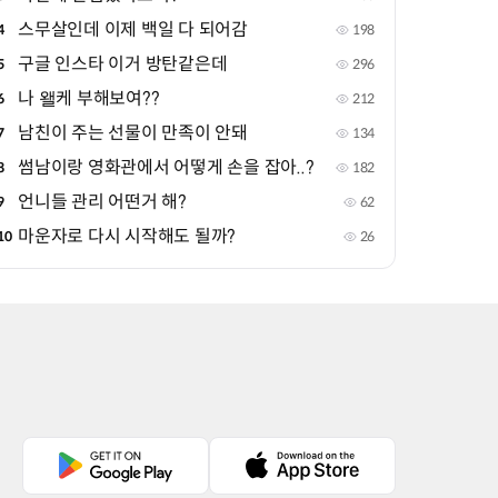
스무살인데 이제 백일 다 되어감
4
198
구글 인스타 이거 방탄같은데
5
296
나 왤케 부해보여??
6
212
남친이 주는 선물이 만족이 안돼
7
134
썸남이랑 영화관에서 어떻게 손을 잡아..?
8
182
언니들 관리 어떤거 해?
9
62
마운자로 다시 시작해도 될까?
10
26