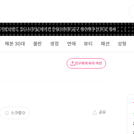
 가방브랜드 있나
사무실 에어컨 안돼서
하루 공구 헤어팩
쿠션 주로 뭐써
해본 30대
불판
생정
연애
뷰티
패션
성형
친구에게 속닥 추천
공유
스크랩
0