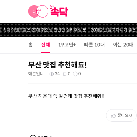
니 속닥 이벤트
같은 20대 취준생 한번만 살려주실 분…
20대중반 들고다니기 좋은
홈
전체
19고민+
빠른 10대
아는 20대
부산 맛집 추천해됴!
해본언니
34
0
0
부산 해운대 쪽 갈건데 맛집 추천해줘!!
좋아요
0