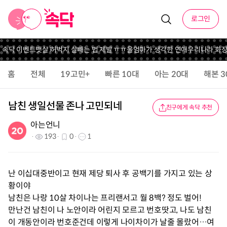
로그인
니 속닥 이벤트
뱃살 허벅지 살빼는 법 제발 ㅠㅠ
울엄마가 생각한 연애
우리나라 화장
홈
전체
19고민+
빠른 10대
아는 20대
해본 3
남친 생일선물 존나 고민되네
친구에게 속닥 추천
아는언니
193
0
1
난 이십대중반이고 현재 제당 퇴사 후 공백기를 가지고 있는 상
황이야
남친은 나랑 10살 차이나는 프리랜서고 월 8백? 정도 벌어!
만난건 남친이 나 노안이라 어린지 모르고 번호땃고, 나도 남친
이 개동안이라 번호준건데 이렇게 나이차이가 날줄 몰랐어…여