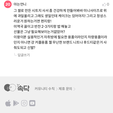
아는언니
0
그 쌀로 만든 시트지 사서 좀 건강하게 만들어봐바 미니사이즈로 위
에 과일올리고 그래도 생일인데 케이크는 있어야지! 그리고 정성스
러운거 원하는거면 편지랑! 

미역국 끓이고 반찬 2-3가지랑 밥 해놓고 

선물은 그냥 필요해보이는거없었어? 

이왕이묜 실용적인거 자취방에 필요한 용품이라던지 차량용품이라
던지 아니면 걍 커플용품 젤 무난한 브랜드 니트나 후드티같은거 사
줘도되고 신발?
답글쓰기
커뮤니티 수칙
제휴 문의