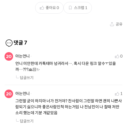
좋아요
0
스크랩
1
공유
댓글
7
아는언니
0
언니 미안한데 카톡테마 넘귀라서…. 혹시 다운 링크 알수ㅜ있을
까…???🙏🏻✨
답글쓰기
아는언니
1
그런말 굳이 하지마 너가 찬거야? 찬사람이 그런말 하면 괜히 나쁜사
람되기 싫으니까 좋은사람인척 하는거임 나 전남친이 나 찰때 저딴
소리 했는데 기분 개같았음
답글쓰기