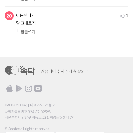
아는언니
1
말 그대로지
답글쓰기
커뮤니티 수칙
제휴 문의
DAEDAMO Inc.
대표이사 : 서정교
사업자등록번호 324-87-02598
서울특별시 강남구 학동로 231, 백영논현센터 7F
© Socdoc all rights reserved