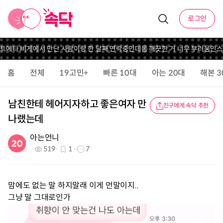
로그인
트
에타 비게에서 만난 사람이랑 한 달째 연락중인데
몸 깨끗한 거 너무 부러움
인스스
홈
전체
19고민+
빠른 10대
아는 20대
해본 3
남친한테 헤어지자하고 좋은여자 만
친구에게 속닥 추천
나랬는데
아는언니
519
1
7
맘에도 없는 말 하지말래 이게 먼말이지..
그냥 말 그대로인가