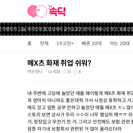
 이벤트
저 13살 여자인데 좀 양성애자 같아요
꽁돈 받아가세용
나는 무슨 동물상일
홈
전체
19고민+
빠른 10대
아는 20대
메X츠 화재 취업 쉬워?
아는언니
435
0
6
내 주변에 고딩때 놀았던 애들 왜이렇게 메X츠 화재 취업
꼭 양아치 아니여도 좋은대학 가서 사정상 휴학하고 거
애도 있고 암튼 공부 안하고 놀았던 애들 메X츠 ㅈㄴ많이 
스토리 보면 상사가 우리 ㅇㅇ이 너무 열심히 해ㅠㅠ 라
거, 정장입고 무전기 찬 거, 그리고 안친해도 보험 관련
암튼 자기네 보험회사 관련된 거 많이 올라오더라