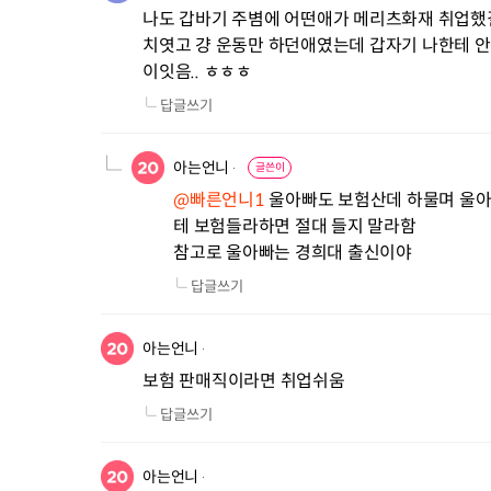
나도 갑바기 주볌에 어떤애가 메리츠화재 취업했길
치엿고 걍 운동만 하던애였는데 갑자기 나한테 
이잇음.. ㅎㅎㅎ
답글쓰기
아는언니
글쓴이
@빠른언니1
 울아빠도 보험산데 하물며 울아
테 보험들라하면 절대 들지 말라함

참고로 울아빠는 경희대 출신이야
답글쓰기
아는언니
보험 판매직이라면 취업쉬움
답글쓰기
아는언니