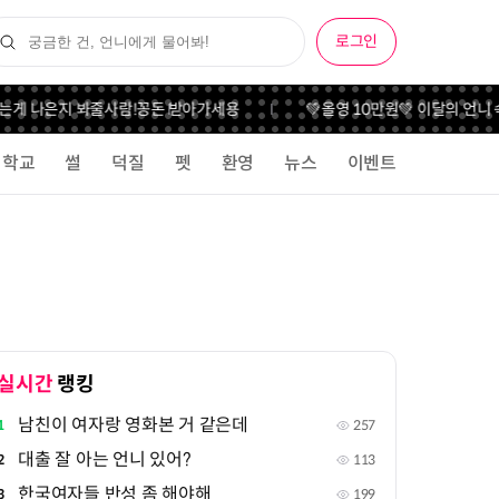
로그인
게 나은지 봐줄사람!
꽁돈 받아가세용
💚올영 10만원💚 이달의 언니 속
학교
썰
덕질
펫
환영
뉴스
이벤트
실시간
랭킹
남친이 여자랑 영화본 거 같은데
1
257
대출 잘 아는 언니 있어?
2
113
한국여자들 반성 좀 해야해
3
199