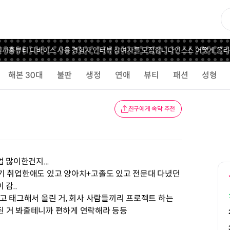
까
홈뷰티 디바이스 사용 경험자 인터뷰 참여자를 모집합니다
인스스 어떻게 올리는
해본 30대
불판
생정
연애
뷰티
패션
성형
친구에게 속닥 추천
 많이한건지...
기 취업한애도 있고 양아치+고졸도 있고 전문대 다녔던
감..
고 태그해서 올린 거, 회사 사람들끼리 프로젝트 하는
 된 거 봐줄테니까 편하게 연락해라 등등