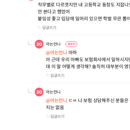
직무별로 다르겟지만 내 고등학교 동창도 지잡나
안 본다고 했었어

붙임성 좋고 입담에 일머리 있으면 학벌 무관 뽑아
답글쓰기
아는언니
글쓴이
@아는언니
 아하

아 근데 우리 아빠도 보험회사에서 일하시지
데 이 말 어떻게 생각해? 솔직히 대부분이 
답글쓰기
아는언니
@아는언니
 ㄷㅆ 나 보험 상담해주신 분들은
지는 없음
답글쓰기