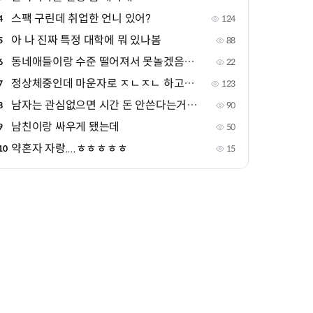
스팩 구린데 취업한 언니 있어?
4
124
아 나 진짜 특정 대학에 뭐 있나봄
5
88
동네애들이랑 수준 떨어져서 못놀겠음ㅅㅂ
6
22
정상체중인데 마운자로 ㅈㄴㅈㄴ 하고싶음
7
123
남자는 관심없으면 시간 돈 안쓴다는거 진짜야?
8
90
남친이랑 싸우게 됐는데
9
50
약혼자 자랑....ㅎㅎㅎㅎㅎ
10
15