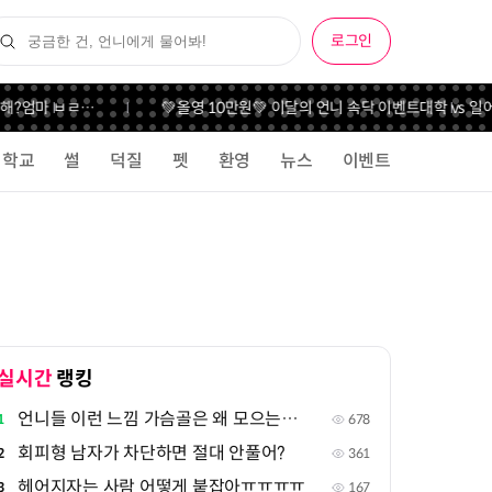
로그인
엄마 ㅂㄹ…
💚올영 10만원💚 이달의 언니 속닥 이벤트
대학 vs 일
어떻
학교
썰
덕질
펫
환영
뉴스
이벤트
실시간
랭킹
언니들 이런 느낌 가슴골은 왜 모으는지 궁금해
1
678
회피형 남자가 차단하면 절대 안풀어?
2
361
헤어지자는 사람 어떻게 붙잡아ㅠㅠㅠㅠ
3
167