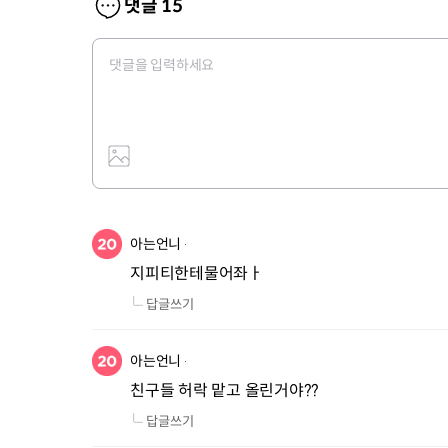
댓글
15
아는언니
지피티한테물어좌ㅏ
답글쓰기
아는언니
친구들 허락 맡고 올린거야??
답글쓰기