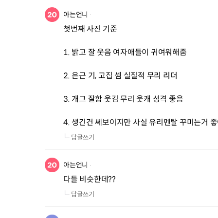
아는언니
첫번째 사진 기준

1. 밝고 잘 웃음 여자애들이 귀여워해줌

2. 은근 기, 고집 셈 실질적 무리 리더

3. 개그 잘함 웃김 무리 웃캐 성격 좋음

4. 생긴건 쎄보이지만 사실 유리멘탈 꾸미는거 좋
답글쓰기
아는언니
다들 비슷한데?? 
답글쓰기