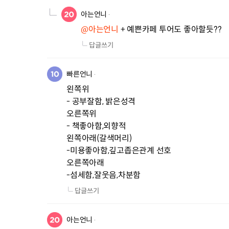
아는언니
@아는언니
 + 예쁜카페 투어도 좋아할듯??
답글쓰기
빠른언니
왼쪽위

- 공부잘함, 밝은성격

오른쪽위

- 책좋아함,외향적

왼쪽아래(갈색머리)

-미용좋아함,깊고좁은관계 선호

오른쪽아래

-섬세함,잘웃음,차분함
답글쓰기
아는언니