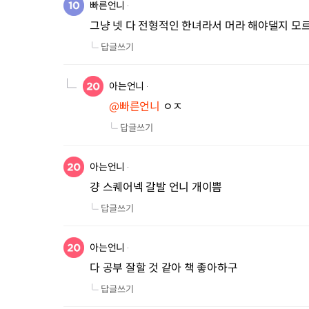
빠른언니
그냥 넷 다 전형적인 한녀라서 머라 해야댈지 모
답글쓰기
아는언니
@빠른언니
 ㅇㅈ
답글쓰기
아는언니
걍 스퀘어넥 갈발 언니 개이쁨
답글쓰기
아는언니
다 공부 잘할 것 같아 책 좋아하구
답글쓰기