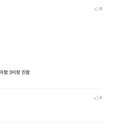
0
아함 3이랑 친함
0