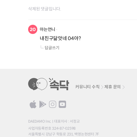
삭제된 댓글입니다.
아는언니
내친구닮앗네 04야?
답글쓰기
커뮤니티 수칙
제휴 문의
DAEDAMO Inc.
대표이사 : 서정교
사업자등록번호 324-87-02598
서울특별시 강남구 학동로 231, 백영논현센터 7F