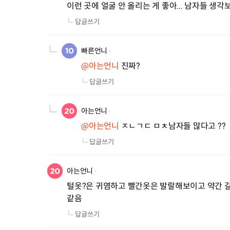
이런 곳에 얼굴 안 올리는 게 좋아... 남자들 생각
답글쓰기
빠른언니
@아는언니
 진짜?
답글쓰기
아는언니
@아는언니
 ㅈㄴㄱㄷ ㅁㅊ남자들 많다고 ??
답글쓰기
아는언니
털옷?은 귀염하고 빨간옷은 발랄해보이고 약간 
같음
답글쓰기