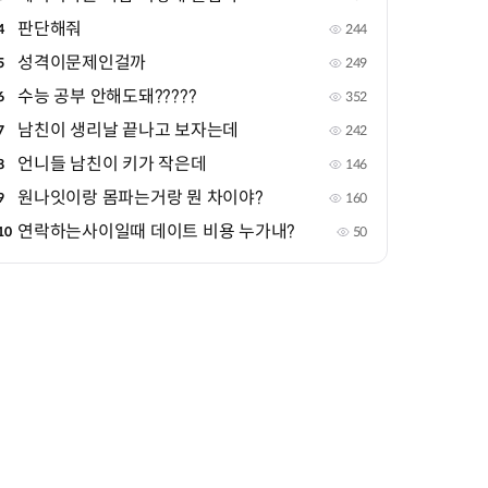
판단해줘
4
244
성격이문제인걸까
5
249
수능 공부 안해도돼?????
6
352
남친이 생리날 끝나고 보자는데
7
242
언니들 남친이 키가 작은데
8
146
원나잇이랑 몸파는거랑 뭔 차이야?
9
160
연락하는사이일때 데이트 비용 누가내?
10
50