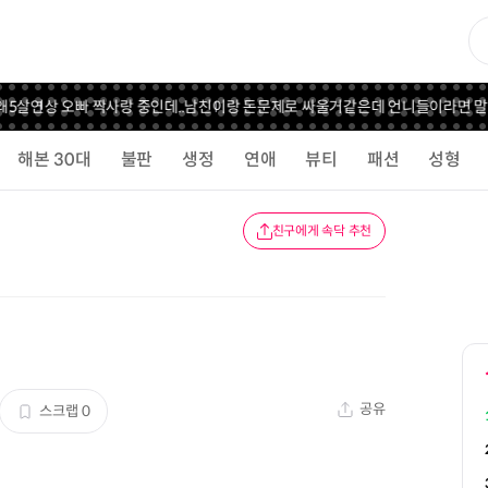
살연상 오빠 짝사랑 중인데..
남친이랑 돈문제로 싸울거같은데 언니들이라면 말해?
해본 30대
불판
생정
연애
뷰티
패션
성형
친구에게 속닥 추천
공유
스크랩
0