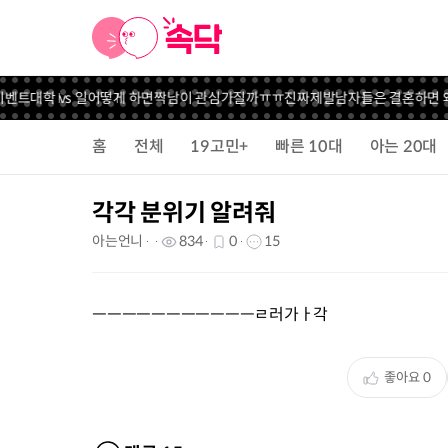
트
대학 vs 일
어떻게 하면짝남이 관심가질까ㅠㅠ진짜제발
남자들은 결혼하면 왜
5
홈
전체
19고민+
빠른 10대
아는 20대
각각 분위기 알려줘
아는언니
834
0
15
ㅡㅡㅡㅡㅡㅡㅡㅡㅡㅡㅡㄹ러가ㅏ각
좋아요
0