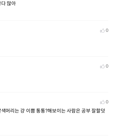
보다 많아
0
0
0
갈색머리는 걍 이쁨 통통?해보이는 사람은 공부 잘할덧