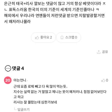
은근히 태국+리사 깔보는 댓글이 많고 거의 항상 베댓이더라 ㅈ
ㄴ 표독스러움 한국의 미의 기준이 세계의 기준인줄아나 ㅋ
해외에서 우리나라 연옌들이 저런댓글 받으면 지랄발광할거면
서 왜저러나몰라
좋아요
2
스크랩
0
공유
댓글
4
아는언니
0
근데 요즘 로제 빼고 다 욕 많이 먹는듯..

지수는 실력 없는 거 말많고 제니는 옷이 왜저러냐, 점점 없어보인다
고 하고

리사는 잘 몰랐는데 심한가보네
답글쓰기