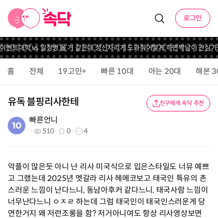
로그인
 이벤트
대학 vs 일
정병 올 거 같은데 정신차리게 도와줘
어떻게 하면짝남이 관심
홈
전체
19고민+
빠른 10대
아는 20대
해본 3
유독 블핑리사한테
친구에게 속닥 추천
빠른언니
510
0
4
악플이 많은듯 아니 난 리사 미국식으로 입은스타일도 너뮤 예쁘
고 그랬는데 2025년 멧갈라 리사 헤메코보고 태국인 특유의 촌
스러운 느낌이 난다느니, 동남아후커 같다느니, 태국사람 느낌이
너무난다느니 ㅇㅈㄹ 하는데 그럼 태국인이 태국인스러운게 당
연한거지 왜 저런조롱을 함? 저거아니여도 항상 리사영상보면