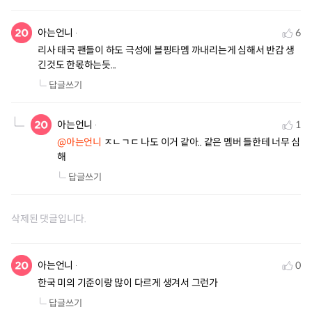
아는언니
6
리사 태국 팬들이 하도 극성에 블핑타멤 까내리는게 심해서 반감 생
긴것도 한몫하는듯...
답글쓰기
아는언니
1
@아는언니
 ㅈㄴㄱㄷ 나도 이거 같아.. 같은 멤버 들한테 너무 심
해
답글쓰기
삭제된 댓글입니다.
아는언니
0
한국 미의 기준이랑 많이 다르게 생겨서 그런가
답글쓰기