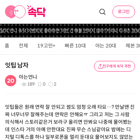
로그인
 이달의 언니 속닥 이벤트
옷 좋아하면 이런 건 해볼 만하지 않아?
카리나 티셔츠 정보
홈
전체
19고민+
빠른 10대
아는 20대
해본 3
잇팁 남자
친구에게 속닥 추천
아는언니
189
0
2
잇팁들은 원래 연락 잘 안되고 썸도 엄청 오래 타요…? 만날땐 진
짜 너무너무 잘해주는데 연락은 안해요ㅠ 그리고 저는 그 사람
의식해서 스토리같은거 보라구 올리면 안봐요 나중에 물어봤는
데 인스타 거의 아예 안한대요 진짜 무슨 스님같아요 밤에는 디
지털 디톡스를 하나 일부로폰을 멀리 둔대요 물어보지도 않았는