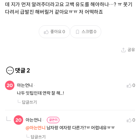
데 지가 먼저 알려주더라고요 고백 유도를 해야하나…? ㅠ 못기
다려서 급발진 해버릴거 같아요ㅠㅠ 저 어떡하죠
좋아요
0
스크랩
0
공유
댓글
2
아는언니
0
나두 잇팁인데 연락 잘 해...!
답글쓰기
아는언니
0
글쓴이
@아는언니
 남자랑 여자랑 다른가?ㅠ 어렵네유ㅠㅠ
답글쓰기