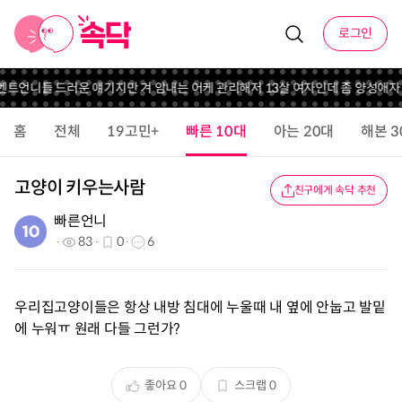
로그인
벤트
언니들 드러운 얘기지만 겨 암내는 어케 관리해
저 13살 여자인데 좀 양성애자
홈
전체
19고민+
빠른 10대
아는 20대
해본 3
고양이 키우는사람
친구에게 속닥 추천
빠른언니
83
0
6
우리집고양이들은 항상 내방 침대에 누울때 내 옆에 안눕고 발밑
에 누워ㅠ 원래 다들 그런가?
좋아요
0
스크랩
0