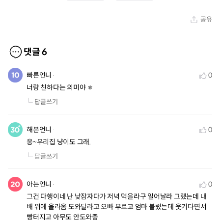
공유
댓글
6
빠른언니
0
너랑 친하다는 의미야 ㅎ
답글쓰기
해본언니
0
응~우리집 냥이도 그래.
답글쓰기
아는언니
0
그건 다행이네 난 낮잠자다가 저녁 먹을라구 일어날라 그랬는데 내 
배 위에 올라옴 도와달라고 오빠 부르고 엄마 불렀는데 웃기다면서 
빵터지고 아무도 안도와줌