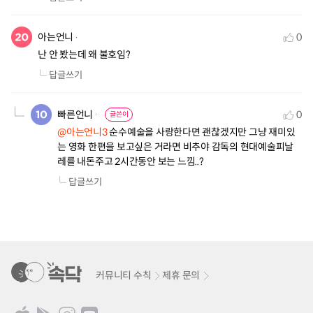
아는언니
0
난 안 봤는데 왜 불호임?
답글쓰기
빠른언니
0
글쓴이
@아는언니3
 순수예술을 사랑한다면 괜찮겠지만 그냥 재미있
는 영화 한편을 보고싶은 거라면 비추야 감독의 현대예술피날
레를 내돈주고 2시간동안 보는 느낌..?
답글쓰기
커뮤니티 수칙
제휴 문의