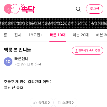
로그인
데
전남친이 염탐
태국가는데 옷 추천좀
💚올영 10만원💚 이달의 언니 속닥 이벤트
에
홈
전체
19고민+
빠른 10대
아는 20대
해본 3
백룸 본 언니들
친구에게 속닥 추천
빠른언니
97
0
4
호불호 개 많이 갈리던데 어떰?
일단 난 불호
좋아요
0
스크랩
0