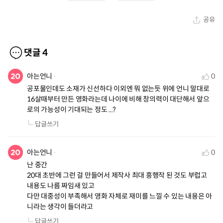
공유
댓글
4
아는언니
0
공포물인데도 소재가 신선하다 이외엔 뭐 없는듯 위에 언니 말대로 
16살때부터 만든 영화라는데 나이에 비해 창의력이 대단해서 앞으
로의 가능성이 기대되는 정도 ...?
답글쓰기
아는언니
0
난 중간

20대 초반에 그런 걸 만들어서 제작사 최대 흥행작 된 것도 부럽고

내용도 나름 짜임새 있고

다만 대중성이 부족해서 영화 자체로 재미를 느낄 수 있는 내용은 아
니라는 생각이 들더라고
답글쓰기