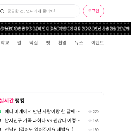
로그인
 10만원💚 이달의 언니 속닥 이벤트
에타 비게에서 만난 사람이랑 한 달째 연락중
학교
썰
덕질
펫
환영
뉴스
이벤트
실시간
랭킹
에타 비게에서 만난 사람이랑 한 달째 연락중인데
1
270
남자친구 가족 과하다 VS 괜찮다 어떻게 생각해
2
168
전남친 (길어도 읽어주세요 제발요..)
3
180