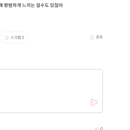
꽤 평범하게 느끼는 걸수도 있잖아
공유
스크랩
0
0