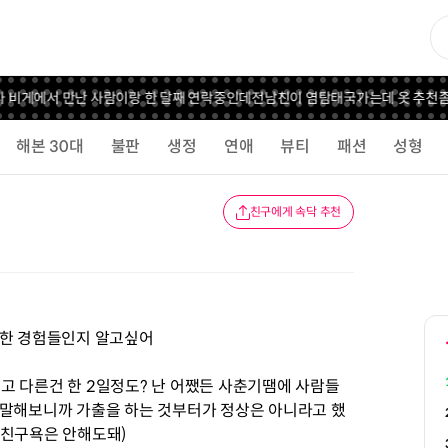
서 만난 사람이랑 한 달째 연락중인데
전남친이 염탐
태국가는데 옷 추천좀
💚올영
해본 30대
불판
생정
연애
뷰티
패션
성형
친구에게 속닥 추천
범한 경험들인지 알고싶어
고 다른건 한 2일정도? 난 어쨌든 사춘기땜에 사람들
 말해보니까 가출을 하는 것부터가 정상은 아니라고 했
 친구욕은 안해도돼)