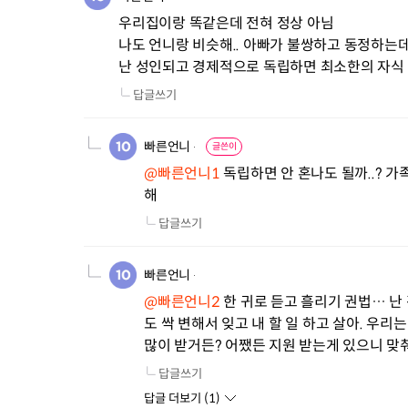
우리집이랑 똑같은데 전혀 정상 아님

나도 언니랑 비슷해.. 아빠가 불쌍하고 동정하는데
난 성인되고 경제적으로 독립하면 최소한의 자식
답글쓰기
빠른언니
글쓴이
@빠른언니1
 독립하면 안 혼나도 될까..?
해
답글쓰기
빠른언니
@빠른언니2
 한 귀로 듣고 흘리기 권법… 난
도 싹 변해서 잊고 내 할 일 하고 살아. 우리
많이 받거든? 어쨌든 지원 받는게 있으니 맞춰
답글쓰기
답글 더보기 (
1
)