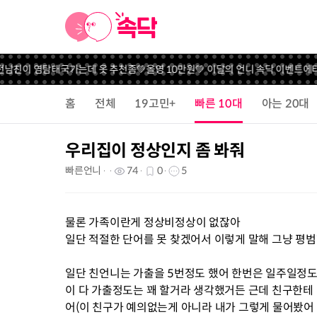
 염탐
태국가는데 옷 추천좀
💚올영 10만원💚 이달의 언니 속닥 이벤트
에타 비게에
홈
전체
19고민+
빠른 10대
아는 20대
우리집이 정상인지 좀 봐줘
빠른언니
74
0
5
물론 가족이란게 정상비정상이 없잖아
일단 적절한 단어를 못 찾겠어서 이렇게 말해 그냥 평
일단 친언니는 가출을 5번정도 했어 한번은 일주일정도
이 다 가출정도는 꽤 할거라 생각했거든 근데 친구한테
어(이 친구가 예의없는게 아니라 내가 그렇게 물어봤어