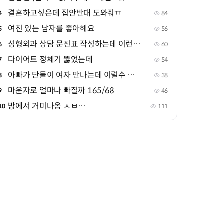
결혼하고싶은데 집안반대 도와줘ㅠ
4
84
여친 있는 남자를 좋아해요
5
56
성형외과 상담 문진표 작성하는데 이런건왜물어??
6
60
다이어트 정체기 뚫었는데
7
54
아빠가 단둘이 여자 만나는데 이럴수 있나?
8
38
마운자로 얼마나 빠질까 165/68
9
46
방에서 거미나옴 ㅅㅂ…
10
111