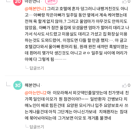
아는언니
0
글쓴이
@해본언니1
 그리고 호텔에 혼자 덩그러니 내팽겨친것도 아니
고… 아빠랑 작은아빠가 일주일 동안 옆에서 계속 케어했는데 
전혀 욕 할게 없지 않아..? 그리고 울엄마가 아무것도 안하지도 
않았음.. 아빠가 잠깐 울집에 모셨을땐 엄마가 할머리 데리고 나
가서 식사도 사드렸고 미용실도 데리고 가셨고 집 화장실 이용
하는것도 도와드렸어.. 이정도면 다들 할 만큼 했지:…. 아 글고 
호텔갔다와서 울아빠 흰머리 됨.. 원래 완전 새까만 흑발이였는
데 흰머리 몇가닥 생긴것도 아니고 ㄹㅇ 일주일 사이에 머리가 
아예 다 그렇게 됨………
답글쓰기
해본언니
0
@아는언니2
 아  이모라해서 외갓댁인줄알앗는데 친가엿네  친
가쪽 일인데 이모가  뭔 참견이야?ㅡㅡ  일반환자  간병보다 치
매노인이 배로 힘든건데  요양원 모시거나 입주 요양보호사  쓰
는게나을건데 아직 그단계는 아니신가보네   치매환자는  침대
에 묶어놔야되는데  그거보면 이모 또 개거품 물겟네
답글쓰기