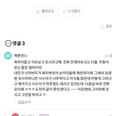
좋아요
0
스크랩
0
공유
댓글
3
해본언니
0
욕하지말고 이모보고 모시라고해  진짜 안겪어보고는 다들  주둥이
로는 말은 잘하더라 

내친구 시아버지가 욕치매셧어 눈떠잇을때 욕만하더래  그래서 요양
원 모시자하니깐 시누이가 너무하다고 자식들 많은데 어떻게 그러냐
고 해가지고 시누이가 하루정도 데리고 있엇는데  다음날 바로 전화
오더래 ㅋㅋㅋ 도저히 같이 못잇겟다고 ㅡㅡ 이모한테 그러라해 모
시고 그런말 하라고 ㅋ
답글쓰기