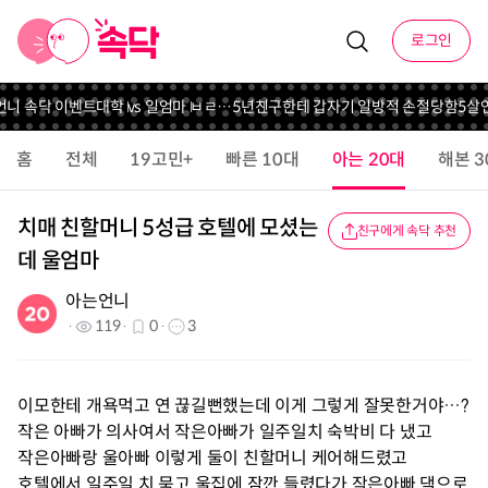
로그인
언니 속닥 이벤트
대학 vs 일
엄마 ㅂㄹ…
5년친구한테 갑자기 일방적 손절당함
5살연
홈
전체
19고민+
빠른 10대
아는 20대
해본 3
치매 친할머니 5성급 호텔에 모셨는
친구에게 속닥 추천
데 울엄마
아는언니
119
0
3
이모한테 개욕먹고 연 끊길뻔했는데 이게 그렇게 잘못한거야…?
작은 아빠가 의사여서 작은아빠가 일주일치 숙박비 다 냈고
작은아빠랑 울아빠 이렇게 둘이 친할머니 케어해드렸고
호텔에서 일주일 치 묵고 울집에 잠깐 들렸다가 작은아빠 댁으로