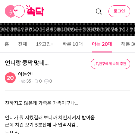
로그인
니 속닥 이벤트
우한경 오지은 진짜 이쁘다
하루 공구 헤어팩
치약이랑 칫솔 1억 기부
홈
전체
19고민+
빠른 10대
아는 20대
해본 3
언니랑 쿵짝 맞네...
친구에게 속닥 추천
아는언니
35
0
0
친하지도 않은데 가족은 가족이구나...
언니가 뭐 시켰길래 보니까 치킨시켜서 받아옴
근데 치킨 오기 5분전에 나 엽떡시킴..
ㄴㅇㅅ.