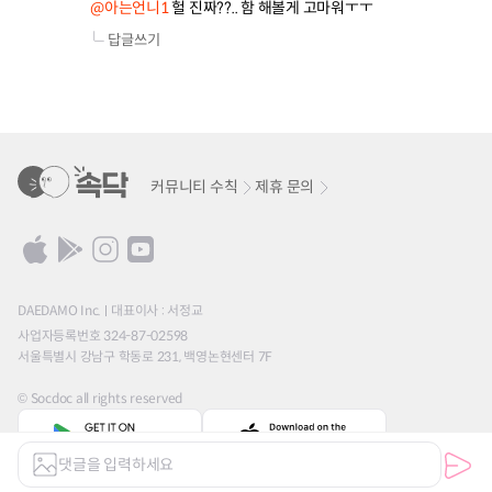
@아는언니1
 헐 진짜??.. 함 해볼게 고마워ㅜㅜ
답글쓰기
커뮤니티 수칙
제휴 문의
DAEDAMO Inc.
대표이사 : 서정교
사업자등록번호 324-87-02598
서울특별시 강남구 학동로 231, 백영논현센터 7F
© Socdoc all rights reserved