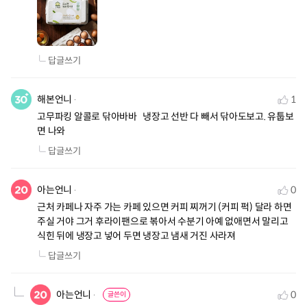
답글쓰기
해본언니
1
고무파킹 알콜로 닦아바바   냉장고 선반 다 빼서 닦아도보고. 유툽보
면 나와
답글쓰기
아는언니
0
근처 카페나 자주 가는 카페 있으면 커피 찌꺼기 (커피 퍽) 달라 하면 
주실 거야 그거 후라이팬으로 볶아서 수분기 아예 없애면서 말리고 
식힌 뒤에 냉장고 넣어 두면 냉장고 냄새 거진 사라져
답글쓰기
아는언니
0
글쓴이