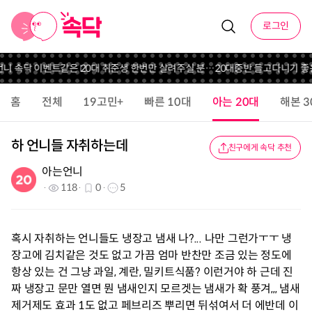
로그인
언니 속닥 이벤트
같은 20대 취준생 한번만 살려주실 분…
20대중반 들고다니기 좋
홈
전체
19고민+
빠른 10대
아는 20대
해본 3
하 언니들 자취하는데
친구에게 속닥 추천
아는언니
118
0
5
혹시 자취하는 언니들도 냉장고 냄새 나?... 나만 그런가ㅜㅜ 냉
장고에 김치같은 것도 없고 가끔 엄마 반찬만 조금 있는 정도에
항상 있는 건 그냥 과일, 계란, 밀키트식품? 이런거야 하 근데 진
짜 냉장고 문만 열면 뭔 냄새인지 모르겟는 냄새가 확 풍겨,,, 냄새
제거제도 효과 1도 없고 페브리즈 뿌리면 뒤섞여서 더 에반데 이