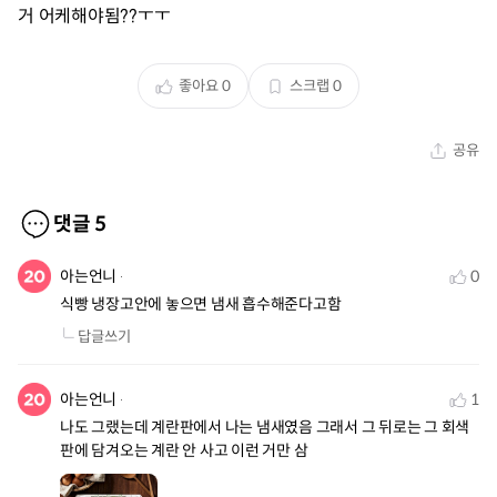
거 어케해야됨??ㅜㅜ
좋아요
0
스크랩
0
공유
댓글
5
아는언니
0
식빵 냉장고안에 놓으면 냄새 흡수해준다고함
답글쓰기
아는언니
1
나도 그랬는데 계란판에서 나는 냄새였음 그래서 그 뒤로는 그 회색 
판에 담겨오는 계란 안 사고 이런 거만 삼