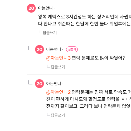
아는언니
왕복 케텍스로 3시간정도 하는 장거리인데 사귄
다 만나고 취준때는 한달에 한번 둘다 취업후에
답글쓰기
아는언니
글쓴이
@아는언니3
 연락 문제로도 많이 싸웟어?
답글쓰기
아는언니
@아는언니2
 연락문제는 진짜 서로 약속도 
친이 편하게 마셔도돼 할정도로 연락을 ㅈㄴ하
전까지 같이보고..그러다 보니 연락문제 없
답글쓰기