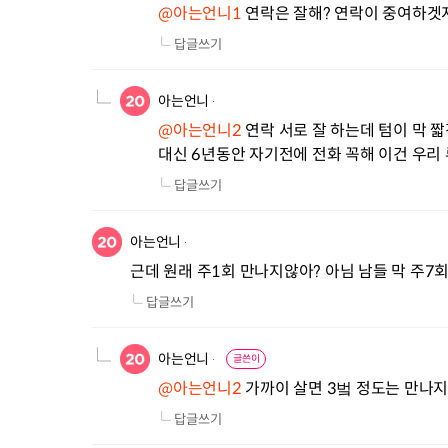
@아는언니1
 연락은 잘해? 연락이 중여하겟
답글쓰기
아는언니
@아는언니2
 연락 서로 잘 하는데 텀이 막 
대신 6년동안 자기전에 전화 꼭해 이건 우리
답글쓰기
아는언니
근데 원래 주1회 만나지않아? 아님 남들 막 주7
답글쓰기
아는언니
글쓴이
@아는언니2
 가까이 살면 3벜 정도는 만나지
답글쓰기