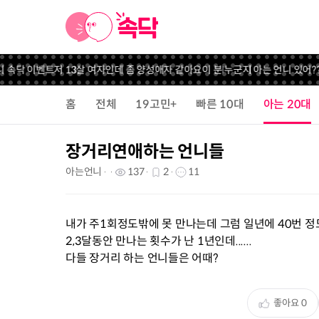
 속닥 이벤트
저 13살 여자인데 좀 양성애자 같아요
이 분 누군지 아는 언니 있어??
꽁
홈
전체
19고민+
빠른 10대
아는 20대
장거리연애하는 언니들
아는언니
137
2
11
내가 주1회정도밖에 못 만나는데 그럼 일년에 40번 정도 밖에 
2,3달동안 만나는 횟수가 난 1년인데......
다들 장거리 하는 언니들은 어때?
좋아요
0