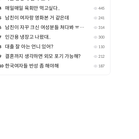
매일매일 육회만 먹고싶다..
4
445
남친이 여자랑 영화본 거 같은데
5
241
남친이 자꾸 크신 여성분들 쳐다봐 ㅠㅠㅠ
6
314
인간용 냉장고 나왔대..
7
300
대출 잘 아는 언니 있어?
8
110
결혼까지 생각하면 외모 포기 가능해?
9
212
한국여자들 반성 좀 해야해
10
187