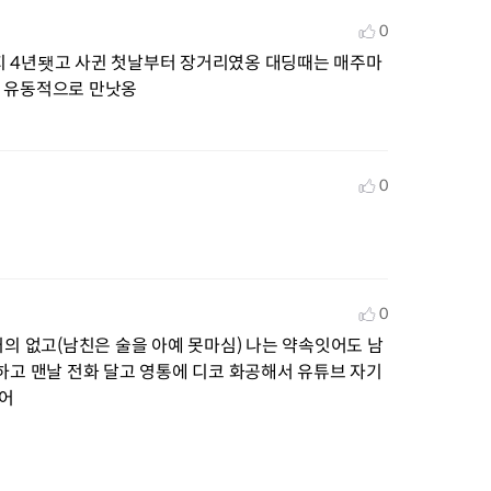
0
지 4년됏고 사귄 첫날부터 장거리였옹 대딩때는 매주마
는 유동적으로 만낫옹
0
0
거의 없고(남친은 술을 아예 못마심) 나는 약속잇어도 남
고 맨날 전화 달고 영통에 디코 화공해서 유튜브 자기
엇어