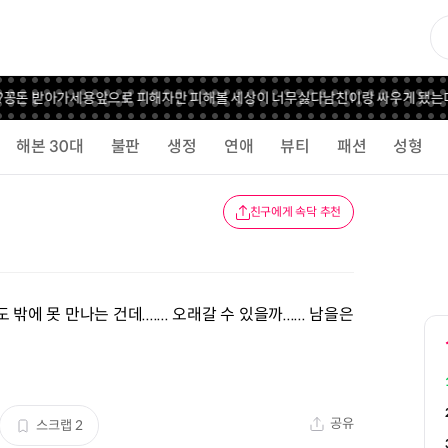
돈 받아가세용
앞으로 피해자만 피해볼 세상이 너무싫다
남친이랑 싸우게 됐는데
해본 30대
불판
생정
연애
뷰티
패션
성형
친구에게 속닥 추천
못 만나는 건데....... 오래갈 수 있을까...... 남을은
공유
스크랩
2