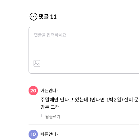
댓글
11
아는언니
주말에만 만나고 있는데 (만나면 1박2일) 전혀 문
암튼 그래
답글쓰기
빠른언니