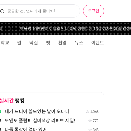
로그인
💚올영 10만원💚 이달의 언니 속닥 이벤트
저 13살 여자인데 좀 양성애
학교
썰
덕질
펫
환영
뉴스
이벤트
실시간
랭킹
내가 드디어 쓸모있는 날이 오다니
1
1,068
토앤토 플럼피 실버색상 리퍼브 세일!
2
772
다들 통장에 얼마 있어
3
343