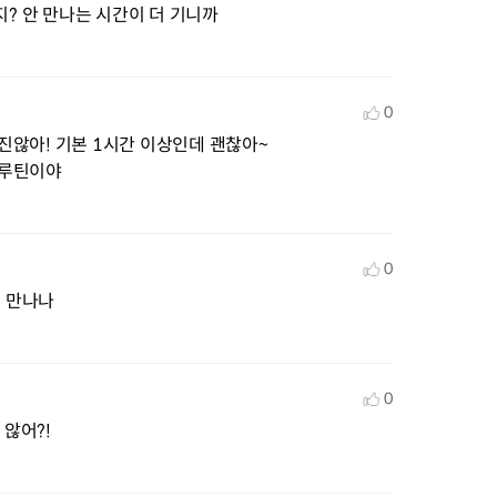
지? 안 만나는 시간이 더 기니까
0
짧진않아! 기본 1시간 이상인데 괜찮아~

 루틴이야
0
회 만나나
0
 않어?!