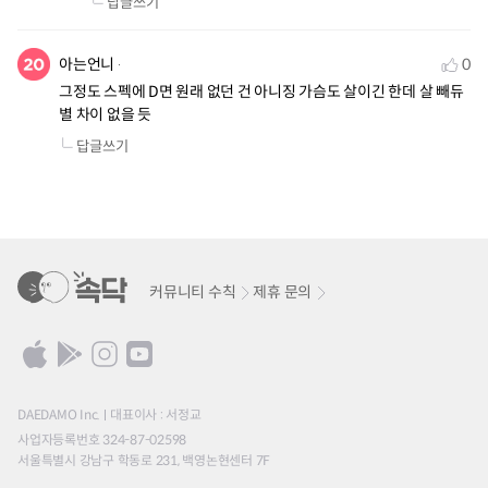
답글쓰기
아는언니
0
그정도 스펙에 D면 원래 없던 건 아니징 가슴도 살이긴 한데 살 빼듀 
별 차이 없을 듯
답글쓰기
커뮤니티 수칙
제휴 문의
DAEDAMO Inc.
대표이사 : 서정교
사업자등록번호 324-87-02598
서울특별시 강남구 학동로 231, 백영논현센터 7F