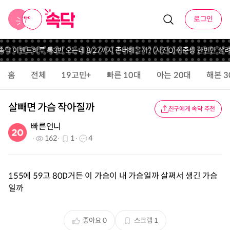
로그인
 속닥 이벤트
하루 톡3번 오는데 8/27까지 존버해볼까? (사진O)
취준생 한번만 살
홈
전체
19고민+
빠른 10대
아는 20대
해본 3
살빼면 가슴 작아질까
친구에게 속닥 추천
빠른언니
162
1
4
155에 59고 80D거든 이 가슴이 내 가슴일까 살쪄서 생긴 가슴
일까
좋아요
0
스크랩
1