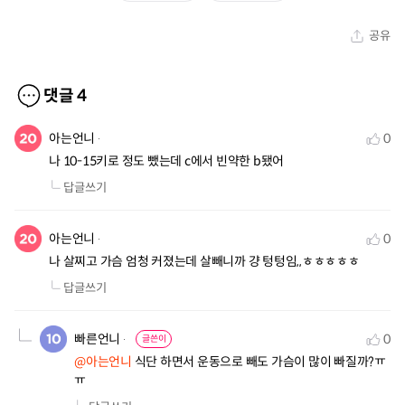
공유
댓글
4
아는언니
0
나 10-15키로 정도 뺐는데 c에서 빈약한 b됐어
답글쓰기
아는언니
0
나 살찌고 가슴 엄청 커졌는데 살빼니까 걍 텅텅임,,ㅎㅎㅎㅎㅎ
답글쓰기
빠른언니
0
글쓴이
@아는언니
 식단 하면서 운동으로 빼도 가슴이 많이 빠질까?ㅠ
ㅠ