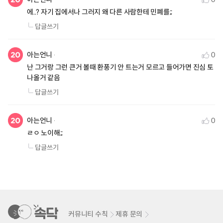
에..? 자기 집에서나 그러지 왜 다른 사람한테 민폐를;;
답글쓰기
아는언니
0
난 그거랑 그런 큰거 볼때 환풍기 안 트는거 모르고 들어가면 진심 토 
나올거 같음
답글쓰기
아는언니
0
ㄹㅇ 노이해;;
답글쓰기
커뮤니티 수칙
제휴 문의