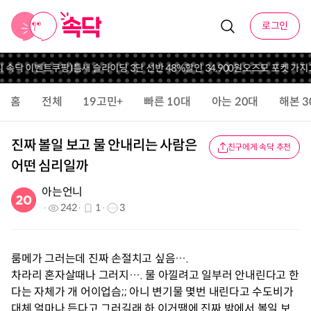
로그인
니 속닥 이벤트
쿠팡)틈새 슬라이딩 3단 선반 48%할인 34,900원
오즈모 포켓 가지고
홈
전체
19고민+
빠른 10대
아는 20대
해본 3
진짜 볼일 보고 물 안내리는 사람은
친구에게 속닥 추천
어떤 심리일까
아는언니
242
1
3
룸메가 그러는데 진짜 손절치고 싶음….
차라리 혼자살때나 그러지…. 물 아낄려고 일부러 안내린다고 한
다는 자체가 개 어이업슴;; 아니 변기물 몇번 내린다고 수도비가
대체 얼마나 든다고 그러길래 하 이거땜에 진짜 밖에서 볼일 보