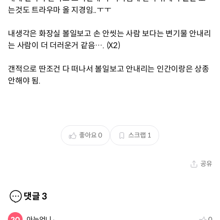
는것도 트라우마 올 지경임..ㅜㅜ
내생각은 화장실 볼일보고 손 안씻는 사람 보다는 변기물 안내리
는 사람이 더 더러운거 같음…. (X2)
갠적으로 딴조건 다 떠나서 볼일보고 안내리는 인간이랑은 상종
안해야 됨.
좋아요
0
스크랩
1
공유
댓글
3
아는언니
0