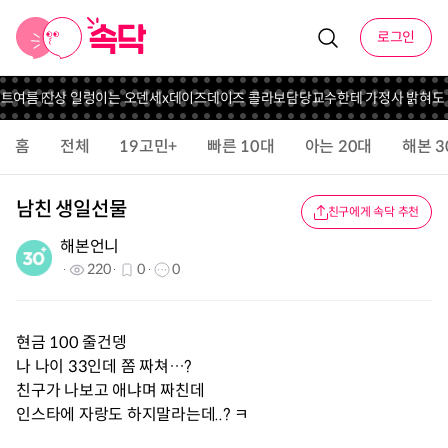
로그인
벤트
여름 잔상 일렁이는 오덴세x데이즈데이즈 콜라보
담당교수한테 가정사 밝혀도 
홈
전체
19고민+
빠른 10대
아는 20대
해본 3
남친 생일선물
친구에게 속닥 추천
해본언니
220
0
0
현금 100 줄건뎅
나 나이 33인데 쫌 짜쳐…?
친구가 나보고 애냐며 짜친데
인스타에 자랑도 하지말라는데..? ㅋ