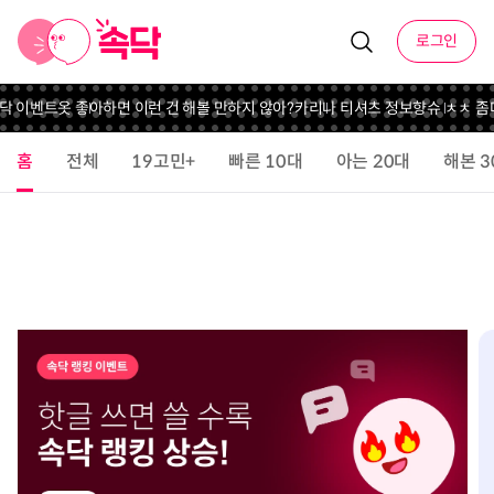
로그인
닥 이벤트
옷 좋아하면 이런 건 해볼 만하지 않아?
카리나 티셔츠 정보
향슈 ㅊㅊ 좀
다
홈
전체
19고민+
빠른 10대
아는 20대
해본 3