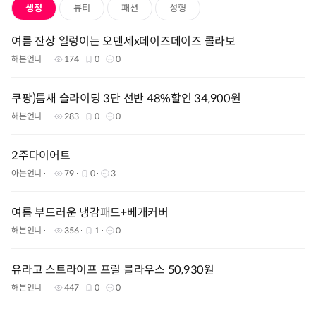
생정
뷰티
패션
성형
여름 잔상 일렁이는 오덴세x데이즈데이즈 콜라보
해본언니
174
0
0
쿠팡)틈새 슬라이딩 3단 선반 48%할인 34,900원
해본언니
283
0
0
2주다이어트
아는언니
79
0
3
여름 부드러운 냉감패드+베개커버
해본언니
356
1
0
유라고 스트라이프 프릴 블라우스 50,930원
해본언니
447
0
0