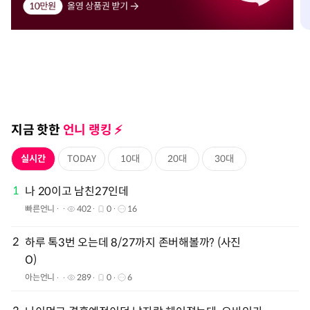
지금 핫한
언니 랭킹 ⚡️️
실시간
TODAY
10대
20대
30대
1
나 20이고 남친27인데
빠른언니
402
0
16
2
하루 톡3번 오는데 8/27까지 존버해볼까? (사진
O)
아는언니
289
0
6