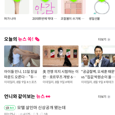
머가 나아
20대후반에 약대 보내주면 감?
코잘봄이 쓰기에 더 좋은팔레트 골라줘용
생일선물
오늘의
뉴스 쏙! 🗞️
더보기
아이들 민니, 11일 잠실
美 전쟁 의지 시험하는 이
"공급절벽, 오세훈 때문
마운드 오른다… “두산
란…호르무즈 개방 6대
vs "집값 박원순이 올
승리 이끄는 퀸카 될게
이데일리
,
8월 9일
#
스포츠
조건 제시(종합)
이데일리
,
8월 9일
#
해외
려"…與·吳 '네 탓 공방
이데일리
,
8월 9일
#
재테크
요”
apos...
언니와 같이보는
뉴스 👀
더보기
모텔 살인마 신상공개 됐는데
아는언니
6125
3
18