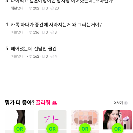
3
나이먹고 결혼예정이던 남자랑 헤어졌는데..오바인가
해본언니
202
0
20
4
카톡 하다가 중간에 사라지는거 왜 그러는거야?
아는언니
136
0
8
5
헤어졌는데 전남친 물건
아는언니
162
0
4
뭐가 더 좋아?
골라줘 🙏
더보기