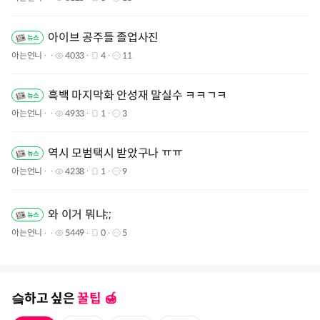
아이브 공주들 졸업사진
아는언니
4033
4
11
흑백 마지막화 안성재 말실수 ㅋㅋㄱㅋ
아는언니
4933
1
3
역시 모범택시 받았구나 ㅠㅠ
아는언니
4238
1
9
와 이거 뭐냐;;
아는언니
5449
0
5
슼하고 싶은
꿀팁 🍯️