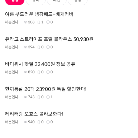
여름 부드러운 냉감패드+베개커버
해본언니
308
1
0
유라고 스트라이프 프릴 블라우스 50,930원
해본언니
394
0
0
바디워시 핫딜 22,400원 정보 공유
해본언니
820
0
0
한끼통살 20팩 23900원 톡딜 할인한다!
해본언니
743
0
1
헤리터랑 오호스 콜라보한다!
해본언니
940
0
0