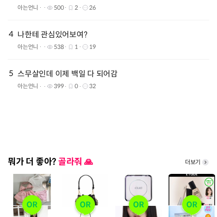
아는언니
500
2
26
4
나한테 관심있어보여?
아는언니
538
1
19
5
스무살인데 이제 백일 다 되어감
아는언니
399
0
32
뭐가 더 좋아?
골라줘 🙏
더보기