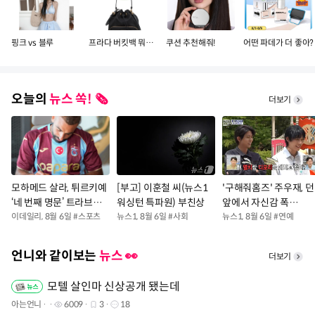
핑크 vs 블루
프라다 버킷백 뭐가 더 예뻐?
쿠션 추천해줘!
어떤 파데가 더 좋아?
오늘의
뉴스 쏙! 🗞️
더보기
모하메드 살라, 튀르키예
[부고] 이훈철 씨(뉴스1
'구해줘홈즈' 주우재, 던
‘네 번째 명문’ 트라브존
워싱턴 특파원) 부친상
앞에서 자신감 폭
스포르행
이데일리
,
8월 6일
#
스포츠
뉴스1
,
8월 6일
#
사회
발…"몇 ㎏이야?"
뉴스1
,
8월 6일
#
연예
언니와 같이보는
뉴스 👀
더보기
모텔 살인마 신상공개 됐는데
아는언니
6009
3
18