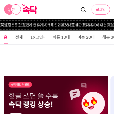
로그인
살 람스로 한 달만에 뺀 후기
내 크록스 이제 보내줄 때가 됐다
대체 왜 나는 확실
홈
전체
19고민+
빠른 10대
아는 20대
해본 3