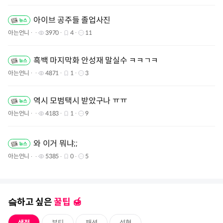
아이브 공주들 졸업사진
아는언니
3970
4
11
흑백 마지막화 안성재 말실수 ㅋㅋㄱㅋ
아는언니
4871
1
3
역시 모범택시 받았구나 ㅠㅠ
아는언니
4183
1
9
와 이거 뭐냐;;
아는언니
5385
0
5
슼하고 싶은
꿀팁 🍯️
생정
뷰티
패션
성형