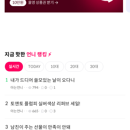
지금 핫한
언니 랭킹 ⚡️️
실시간
TODAY
10대
20대
30대
1
내가 드디어 쓸모있는 날이 오다니
아는언니
794
0
1
2
토앤토 플럼피 실버색상 리퍼브 세일!
아는언니
665
0
3
3
남친이 주는 선물이 만족이 안돼