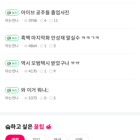
아이브 공주들 졸업사진
아는언니
3958
4
11
흑백 마지막화 안성재 말실수 ㅋㅋㄱㅋ
아는언니
4864
1
3
역시 모범택시 받았구나 ㅠㅠ
아는언니
4170
1
9
와 이거 뭐냐;;
아는언니
5373
0
5
슼하고 싶은
꿀팁 🍯️
생정
뷰티
패션
성형