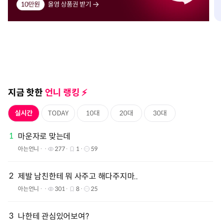
지금 핫한
언니 랭킹 ⚡️️
실시간
TODAY
10대
20대
30대
1
마운자로 맞는데
아는언니
277
1
59
2
제발 남친한테 뭐 사주고 해다주지마..
아는언니
301
8
25
3
나한테 관심있어보여?