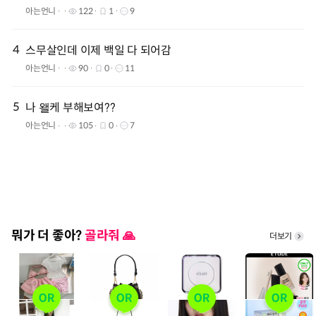
아는언니
122
1
9
4
스무살인데 이제 백일 다 되어감
아는언니
90
0
11
5
나 왤케 부해보여??
아는언니
105
0
7
뭐가 더 좋아?
골라줘 🙏
더보기