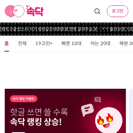
로그인
이벤트
구글 인스타 이거 방탄같은데
취준생 한명 살려주실 분…ㅜㅜ 올리브영 기프
홈
전체
19고민+
빠른 10대
아는 20대
해본 3