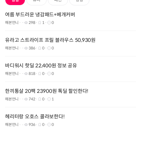
여름 부드러운 냉감패드+베개커버
해본언니
298
1
0
유라고 스트라이프 프릴 블라우스 50,930원
해본언니
386
0
0
바디워시 핫딜 22,400원 정보 공유
해본언니
818
0
0
한끼통살 20팩 23900원 톡딜 할인한다!
해본언니
742
0
1
헤리터랑 오호스 콜라보한다!
해본언니
936
0
0