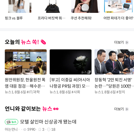
핑크 vs 블루
프라다 버킷백 뭐가 더 예뻐?
쿠션 추천해줘!
어떤 파데가 더 좋아?
오늘의
뉴스 쏙! 🗞️
더보기
원안위원장, 한울원전 폭
[부고] 이중길 씨(아시아
장동혁 '2만 퇴진 서명'
염 대응 점검…해수온도
나항공 PR팀 과장) 모친
논란…"당원은 100만
상승 대비
뉴스1
,
8월 6일
#
IT/과학
상
뉴스1
,
8월 6일
#
사회
명" vs "짠물 선동과 달
뉴스1
,
8월 6일
#
정치
라"
언니와 같이보는
뉴스 👀
더보기
모텔 살인마 신상공개 됐는데
아는언니
5990
3
18