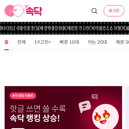
로그인
서 만난 사람이랑 한 달째 연락중인데
몸 깨끗한 거 너무 부러움
인스스 어떻게 올
홈
전체
19고민+
빠른 10대
아는 20대
해본 3