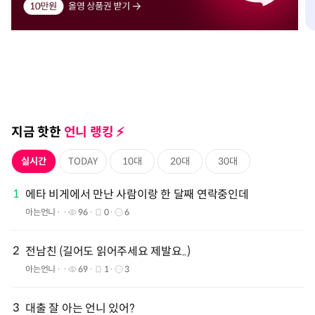
지금 핫한
언니 랭킹 ⚡️️
실시간
TODAY
10대
20대
30대
1
에타 비게에서 만난 사람이랑 한 달째 연락중인데
아는언니
96
0
6
2
전남친 (길어도 읽어주세요 제발요..)
아는언니
69
1
3
3
대출 잘 아는 언니 있어?