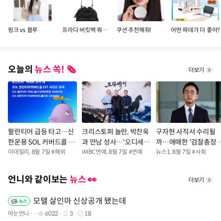
핑크 vs 블루
프라다 버킷백 뭐가 더 예뻐?
쿠션 추천해줘!
어떤 파데가 더 좋아?
오늘의
뉴스 쏙! 🗞️
더보기
팔란티어 급등 타고…신
크리스토퍼 놀란, 박찬욱
구자현 사직서 수리될
한운용 SOL 커버드콜 ET
과 만남 성사…'오디세
까…애매한 '검찰총장 
F 2종 ‘눈길’
이데일리
,
8월 7일
#
해외
이' 제작 과정→철학 나
iMBC연예
,
8월 7일
#
연예
대행' 체제 일주일째
뉴스1
,
8월 7일
#
사회
눈다
언니와 같이보는
뉴스 👀
더보기
모텔 살인마 신상공개 됐는데
아는언니
6022
3
18