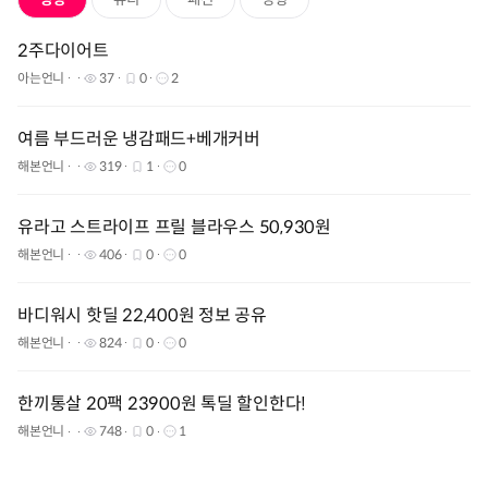
2주다이어트
아는언니
37
0
2
여름 부드러운 냉감패드+베개커버
해본언니
319
1
0
유라고 스트라이프 프릴 블라우스 50,930원
해본언니
406
0
0
바디워시 핫딜 22,400원 정보 공유
해본언니
824
0
0
한끼통살 20팩 23900원 톡딜 할인한다!
해본언니
748
0
1