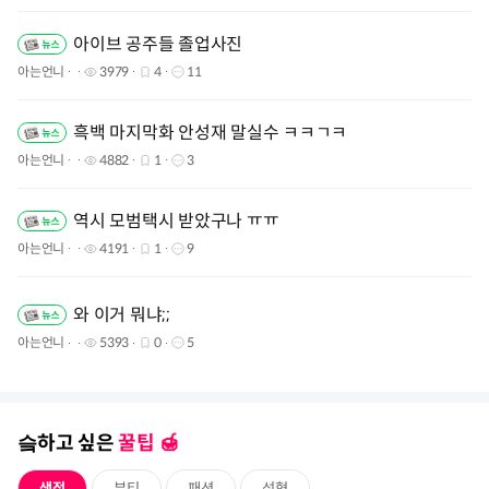
아이브 공주들 졸업사진
아는언니
3979
4
11
흑백 마지막화 안성재 말실수 ㅋㅋㄱㅋ
아는언니
4882
1
3
역시 모범택시 받았구나 ㅠㅠ
아는언니
4191
1
9
와 이거 뭐냐;;
아는언니
5393
0
5
슼하고 싶은
꿀팁 🍯️
생정
뷰티
패션
성형