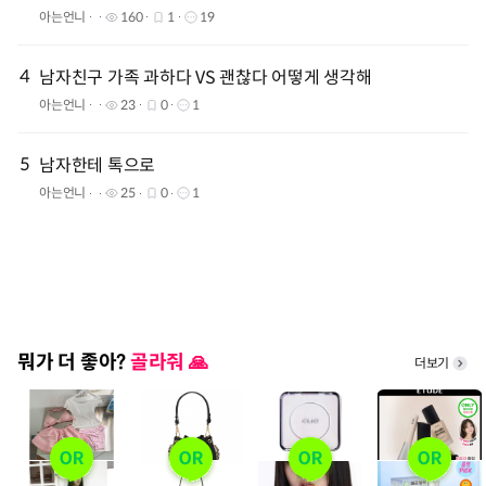
아는언니
160
1
19
4
남자친구 가족 과하다 VS 괜찮다 어떻게 생각해
아는언니
23
0
1
5
남자한테 톡으로
아는언니
25
0
1
뭐가 더 좋아?
골라줘 🙏
더보기