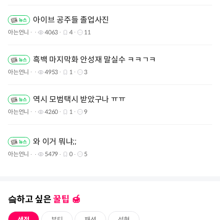
아이브 공주들 졸업사진
아는언니
4063
4
11
흑백 마지막화 안성재 말실수 ㅋㅋㄱㅋ
아는언니
4953
1
3
역시 모범택시 받았구나 ㅠㅠ
아는언니
4260
1
9
와 이거 뭐냐;;
아는언니
5479
0
5
슼하고 싶은
꿀팁 🍯️
생정
뷰티
패션
성형