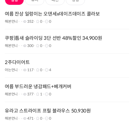
여름 잔상 일렁이는 오덴세x데이즈데이즈 콜라보
해본언니
352
0
0
쿠팡)틈새 슬라이딩 3단 선반 48%할인 34,900원
해본언니
300
0
0
2주다이어트
아는언니
117
0
4
여름 부드러운 냉감패드+베개커버
해본언니
377
1
0
유라고 스트라이프 프릴 블라우스 50,930원
해본언니
471
0
0