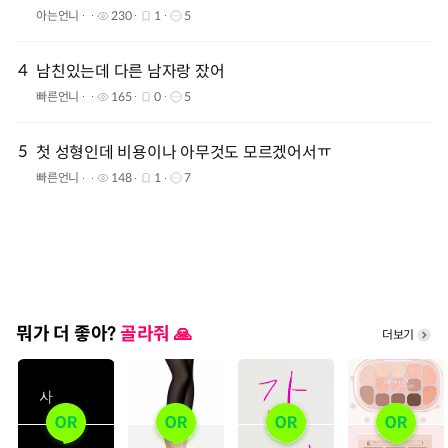
아는언니
230
1
5
4
남친있는데 다른 남자랑 잤어
빠른언니
165
0
5
5
첫 성형인데 비용이나 아무것도 모르겠어서ㅠ
빠른언니
148
1
7
뭐가 더 좋아?
골라줘 🙏
더보기