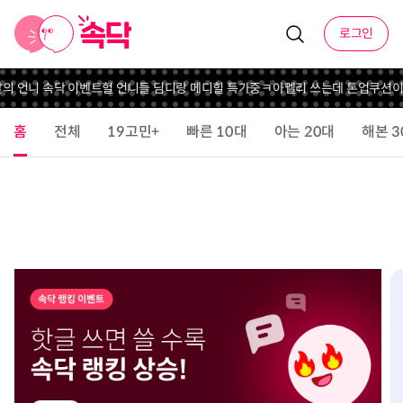
로그인
달의 언니 속닥 이벤트
헐 언니들 딤디랑 메디힐 특가중
ㅋ
아멜리 쓰는데 톤업쿠션이
홈
전체
19고민+
빠른 10대
아는 20대
해본 3