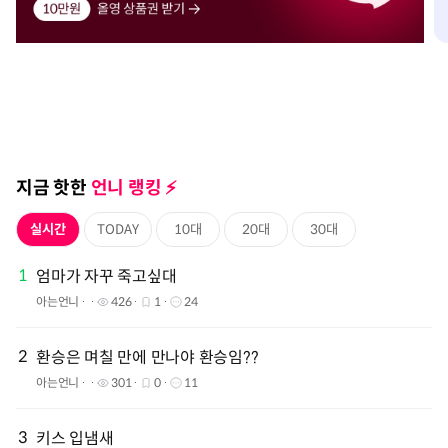
지금 핫한
언니 랭킹 ⚡️️
실시간
TODAY
10대
20대
30대
1
엄마가 자꾸 죽고싶대
아는언니
426
1
24
2
환승은 며칠 만에 만나야 환승임??
아는언니
301
0
11
3
키스 입냄새