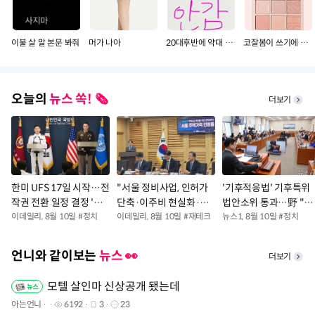
이불 살 말 본문 봐줘
머가 나아
20대후반에 약대 보내주면 감?
코잘봄이 쓰기에 더 좋은팔레트 골라줘용
오늘의
뉴스 쏙! 🗞️
더보기
한미 UFS 17일 시작…전
"서울 정비사업, 인허가
'기후적응법' 기후특위
작권 전환 일정 결정 '분
단축·이주비 현실화·분
법안소위 통과…野 "본
수령'(종합)
이데일리
,
8월 10일
#
정치
쟁 해소 필요"
이데일리
,
8월 10일
#
재테크
회의 통과에 최선"
뉴스1
,
8월 10일
#
정치
언니와 같이보는
뉴스 👀
더보기
모텔 살인마 신상공개 됐는데
아는언니
6192
3
23