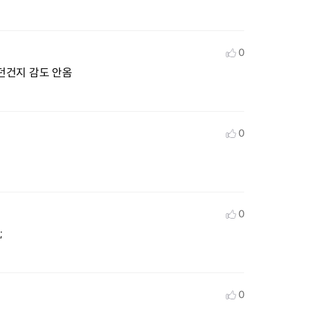
0
던건지 감도 안옴
0
0
;
0