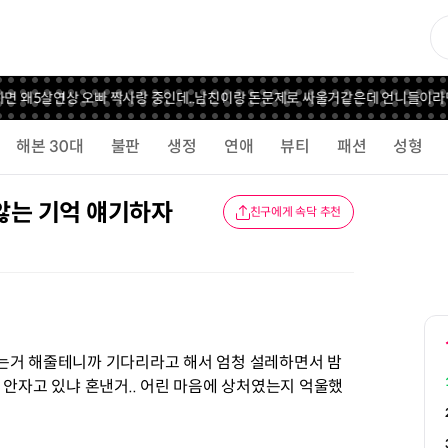
 왜
5살연상 오빠 짝사랑 중인데..
남친이랑 돈문제로 싸울거같은데 언니들이라면 
해본 30대
불판
생정
연애
뷰티
패션
성형
않는 기억 얘기하자
친구에게 속닥 추천
는거 해줄테니까 기다리라고 해서 엄청 설레하면서 밤
 안자고 있냐 혼낸거.. 어린 마음에 상처였는지 억울했