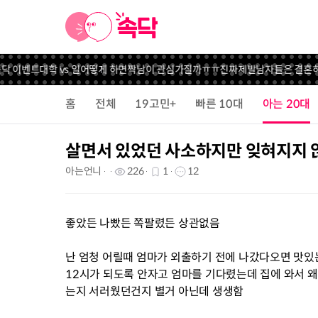
 이벤트
대학 vs 일
어떻게 하면짝남이 관심가질까ㅠㅠ진짜제발
남자들은 결혼하면
홈
전체
19고민+
빠른 10대
아는 20대
살면서 있었던 사소하지만 잊혀지지 
아는언니
226
1
12
좋았든 나빴든 쪽팔렸든 상관없음
난 엄청 어릴때 엄마가 외출하기 전에 나갔다오면 맛있
12시가 되도록 안자고 엄마를 기다렸는데 집에 와서 왜
는지 서러웠던건지 별거 아닌데 생생함