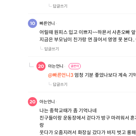
답글쓰기
빠른언니
어릴때 원피스 입고 이쁘지~~하묜서 사촌오빠 앞
지금은 부모님이 친가랑 연 끊어서 영영 못 본다.
답글쓰기
아는언니
글쓴이
@빠른언니3
 엄청 기분 좋았나보다 계속 기
답글쓰기
아는언니
나는 중학교때가 좀 기억나네

친구들이랑 운동장에서 걷다가 방구 마려워서 혼
랑

웃다가 오줌지려서 화장실 갔다가 바지 벗고 롱패