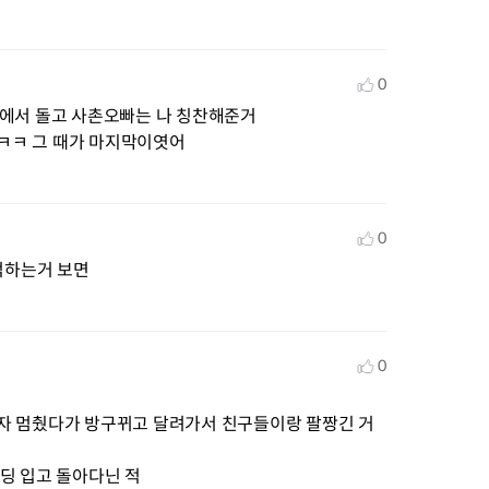
0
에서 돌고 사촌오빠는 나 칭찬해준거

.ㅋㅋ 그 때가 마지막이엿어
0
억하는거 보면
0
자 멈췄다가 방구뀌고 달려가서 친구들이랑 팔짱긴 거
딩 입고 돌아다닌 적