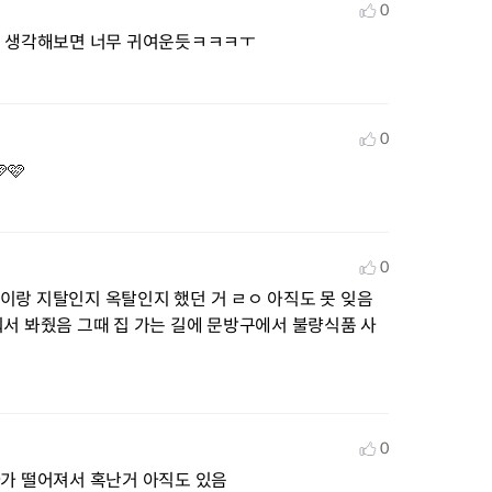
0
짐 생각해보면 너무 귀여운듯ㅋㅋㅋㅜ
0
🩷
0
랑 지탈인지 옥탈인지 했던 거 ㄹㅇ 아직도 못 잊음 
줘서 봐줬음 그때 집 가는 길에 문방구에서 불량식품 사
0
다가 떨어져서 혹난거 아직도 있음