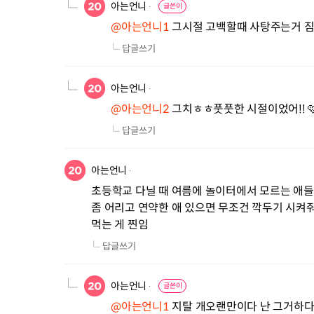
아는언니
글쓴이
@아는언니1
 그시절 고백할때 사탕주는거 
답글쓰기
아는언니
@아는언니2
 그치ㅎㅎ풋풋한 시절이었어!! 
답글쓰기
아는언니
초등학교 다닐 때 여름에 놀이터에서 모르는 애들이
좀 어리고 연약한 애 있으면 무조건 깍두기 시켜
먹는 게 찐임
답글쓰기
아는언니
글쓴이
@아는언니1
 지탈 개오랜만이다 난 그거하