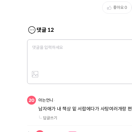
좋아요
0
댓글
12
아는언니
남자애가 내 책상 밑 서랍에다가 사탕여러개랑 편
답글쓰기