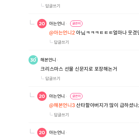
답글쓰기
아는언니
글쓴이
@아는언니2
 아닠ㅋㅋㅋㅌㅌㅌ얼마나 웃겼
답글쓰기
해본언니
크리스마스 선물 신문지로 포장해논거
답글쓰기
아는언니
글쓴이
@해본언니3
 산타할아버지가 많이 급하셨나;
답글쓰기
아는언니