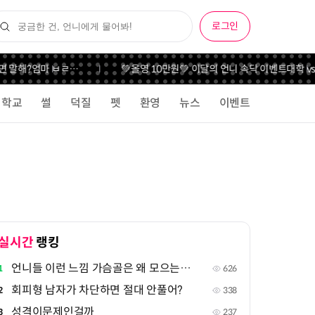
로그인
말해?
엄마 ㅂㄹ…
💚올영 10만원💚 이달의 언니 속닥 이벤트
대학 vs 일
학교
썰
덕질
펫
환영
뉴스
이벤트
실시간
랭킹
언니들 이런 느낌 가슴골은 왜 모으는지 궁금해
1
626
회피형 남자가 차단하면 절대 안풀어?
2
338
성격이문제인걸까
3
237