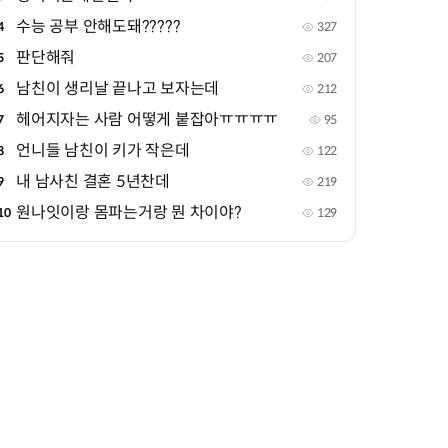
수능 공부 안해도돼?????
4
327
판단해줘
5
207
남친이 생리날 끝나고 보자는데
6
212
헤어지자는 사람 어떻게 붙잡아ㅠㅠㅠㅠ
7
95
언니들 남친이 키가 작은데
8
122
내 남사친 결혼 5년찬데
9
219
원나잇이랑 몸파는거랑 뭔 차이야?
10
129