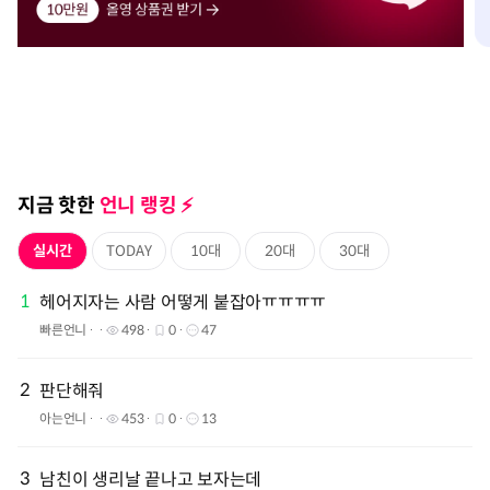
지금 핫한
언니 랭킹 ⚡️️
실시간
TODAY
10대
20대
30대
1
헤어지자는 사람 어떻게 붙잡아ㅠㅠㅠㅠ
빠른언니
498
0
47
2
판단해줘
아는언니
453
0
13
3
남친이 생리날 끝나고 보자는데