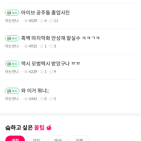
아이브 공주들 졸업사진
아는언니
4029
4
11
흑백 마지막화 안성재 말실수 ㅋㅋㄱㅋ
아는언니
4921
1
3
역시 모범택시 받았구나 ㅠㅠ
아는언니
4229
1
9
와 이거 뭐냐;;
아는언니
5441
0
5
슼하고 싶은
꿀팁 🍯️
생정
뷰티
패션
성형