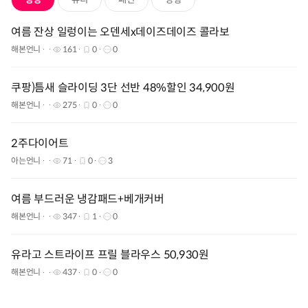
여름 잔상 일렁이는 오덴세x데이즈데이즈 콜라보
해본언니
161
0
0
쿠팡)틈새 슬라이딩 3단 선반 48%할인 34,900원
해본언니
275
0
0
2주다이어트
아는언니
71
0
3
여름 부드러운 냉감패드+베개커버
해본언니
347
1
0
유라고 스트라이프 프릴 블라우스 50,930원
해본언니
437
0
0