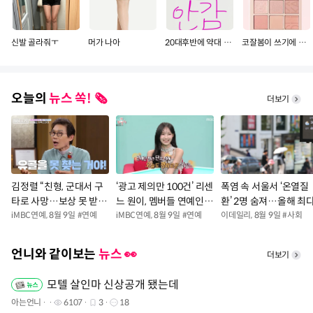
신발 골라줘ㅜ
머가 나아
20대후반에 약대 보내주면 감?
코잘봄이 쓰기에 더 좋은팔레트 골라줘용
오늘의
뉴스 쏙! 🗞️
더보기
김정렬 “친형, 군대서 구
‘광고 제의만 100건’ 리센
폭염 속 서울서 ‘온열질
타로 사망…보상 못 받았
느 원이, 멤버들 연예인병
환’ 2명 숨져…올해 최
다” (데이앤나잇)
iMBC연예
,
8월 9일
#
연예
단속 (전참시)
iMBC연예
,
8월 9일
#
연예
이데일리
,
8월 9일
#
사회
언니와 같이보는
뉴스 👀
더보기
모텔 살인마 신상공개 됐는데
아는언니
6107
3
18