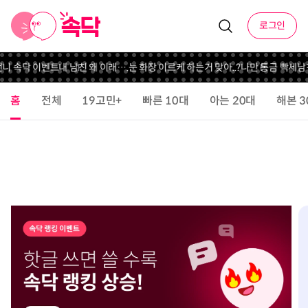
로그인
언니 속닥 이벤트
내 남친 왜 이래….
눈 화장 이르케 하는거 맞아..?
나만 통금 빡세
남친
홈
전체
19고민+
빠른 10대
아는 20대
해본 3