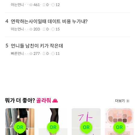
아는언니
461
0
12
4
연락하는사이일때 데이트 비용 누가내?
아는언니
203
0
15
5
언니들 남친이 키가 작은데
빠른언니
277
0
11
뭐가 더 좋아?
골라줘 🙏
더보기