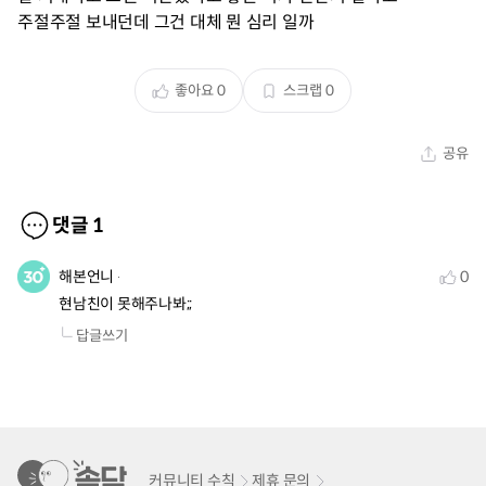
주절주절 보내던데 그건 대체 뭔 심리 일까
좋아요
0
스크랩
0
공유
댓글
1
해본언니
0
현남친이 못해주나봐;;
답글쓰기
커뮤니티 수칙
제휴 문의