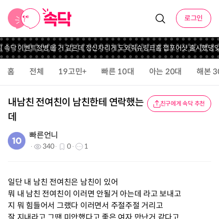
로그인
니 속닥 이벤트
정병 올 거 같은데 정신차리게 도와줘
슈링크홈 잽포어샷 출시했댕
잊
홈
전체
19고민+
빠른 10대
아는 20대
해본 3
내남친 전여친이 남친한테 연락했는
친구에게 속닥 추천
데
빠른언니
340
0
1
일단 내 남친 전여친은 남친이 있어
뭐 내 남친 전여친이 이러면 안될거 아는데 라고 보내고
지 뭐 힘들어서 그랬다 이러면서 주절주절 거리고
잘 지내라고 그땐 미안했다고 좋은 여자 만난거 같다고