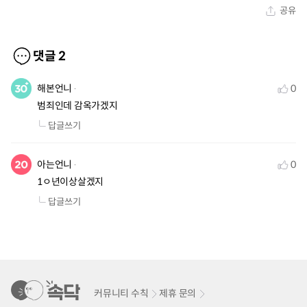
공유
댓글
2
해본언니
0
범죄인데 감옥가겠지
답글쓰기
아는언니
0
1ㅇ년이상살겠지
답글쓰기
커뮤니티 수칙
제휴 문의