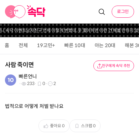
로그인
언니 속닥 이벤트
남자친구 언제 이렇게 변했대..
옷 좋아하면 이런 건 해볼 만하지 않
홈
전체
19고민+
빠른 10대
아는 20대
해본 3
사람 죽이면
친구에게 속닥 추천
빠른언니
233
0
2
법적으로 어떻게 처벌 받나요
좋아요
0
스크랩
0