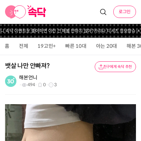
로그인
언니 속닥 이벤트
옷 좋아하면 이런 건 해볼 만하지 않아?
카리나 티셔츠 정보
향슈 ㅊ
홈
전체
19고민+
빠른 10대
아는 20대
해본 3
뱃살 나만 안빠져?
친구에게 속닥 추천
해본언니
494
0
3