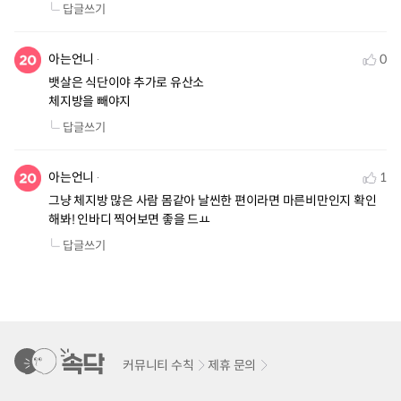
답글쓰기
아는언니
0
뱃살은 식단이야 추가로 유산소

체지방을 빼야지
답글쓰기
아는언니
1
그냥 체지방 많은 사람 몸같아 날씬한 편이라면 마른비만인지 확인
해봐! 인바디 찍어보면 좋을 드ㅛ
답글쓰기
커뮤니티 수칙
제휴 문의