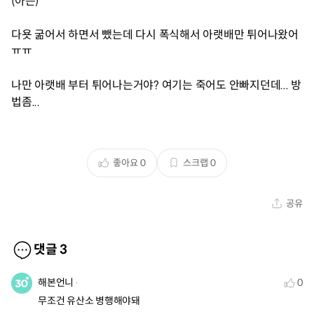
(아는)
다욧 굶어서 하면서 뺐는데 다시 폭식해서 아랫배만 튀어나왔어
ㅠㅠ
나만 아랫배 부터 튀어나는거야? 여기는 죽어도 안빠지던데... 방
법좀...
좋아요
0
스크랩
0
공유
댓글
3
해본언니
0
무조건 유산소 병행해야돼