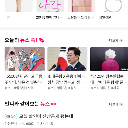
머가 나아
20대후반에 약대 보내주면 감?
코잘봄이 쓰기에 더 좋은팔레트 골라줘용
생일선물
오늘의
뉴스 쏙! 🗞️
더보기
"5500만원 날리고 급등
李대통령 X 운용 변화…
"난 20년 병수발했는
주 단타, 남은 건 빚뿐"…
정치 공방 멈추고 '정책
데…'배다른 형제' 존재,
30대 여성 파혼 위기
뉴스1
,
8월 8일
#
사회
홍보' 집중
뉴스1
,
8월 8일
#
정치
유산 절반 가져가나"
뉴스1
,
8월 8일
#
사회
언니와 같이보는
뉴스 👀
더보기
모텔 살인마 신상공개 됐는데
아는언니
6062
3
18