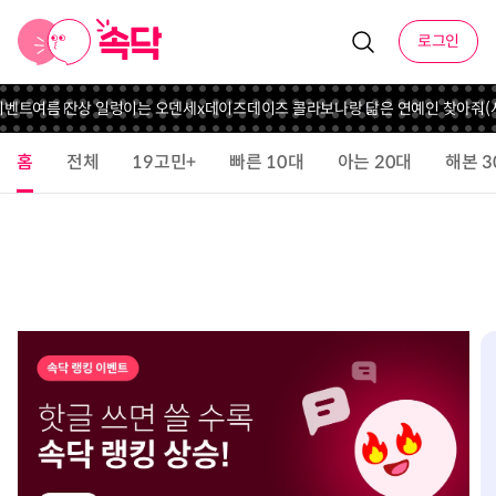
로그인
이벤트
여름 잔상 일렁이는 오덴세x데이즈데이즈 콜라보
나랑 닮은 연예인 찾아줘(사
홈
전체
19고민+
빠른 10대
아는 20대
해본 3