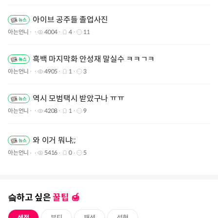
아이브 공주들 졸업사진
아는언니
4004
4
11
흑백 마지막화 안성재 말실수 ㅋㅋㄱㅋ
아는언니
4905
1
3
역시 모범택시 받았구나 ㅠㅠ
아는언니
4208
1
9
와 이거 뭐냐;;
아는언니
5416
0
5
슼하고 싶은
꿀팁 🍯️
생정
뷰티
패션
성형