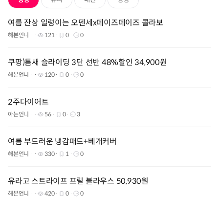
여름 잔상 일렁이는 오덴세x데이즈데이즈 콜라보
해본언니
121
0
0
쿠팡)틈새 슬라이딩 3단 선반 48%할인 34,900원
해본언니
120
0
0
2주다이어트
아는언니
56
0
3
여름 부드러운 냉감패드+베개커버
해본언니
330
1
0
유라고 스트라이프 프릴 블라우스 50,930원
해본언니
420
0
0