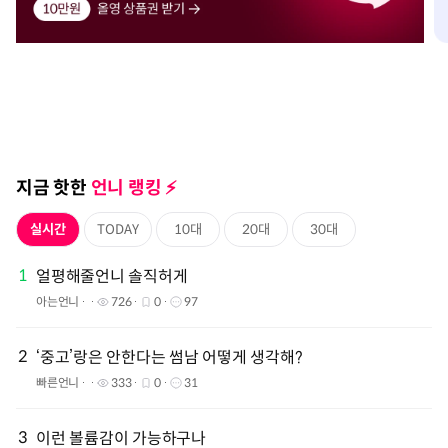
지금 핫한
언니 랭킹 ⚡️️
실시간
TODAY
10대
20대
30대
1
얼평해줄언니 솔직허게
아는언니
726
0
97
2
‘중고’랑은 안한다는 썸남 어떻게 생각해?
빠른언니
333
0
31
3
이런 볼륨감이 가능하구나