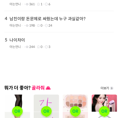
아는언니
361
1
6
4
남친이랑 돈문제로 싸웠는데 누구 과실같아?
아는언니
198
0
24
5
나이차이
아는언니
244
0
3
뭐가 더 좋아?
골라줘 🙏
더보기