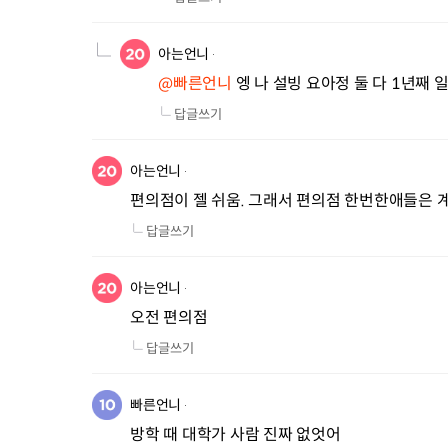
아는언니
@빠른언니
 엥 나 설빙 요아정 둘 다 1년
답글쓰기
아는언니
편의점이 젤 쉬움. 그래서 편의점 한번한애들은 
답글쓰기
아는언니
오전 편의점
답글쓰기
빠른언니
방학 때 대학가 사람 진짜 없엇어