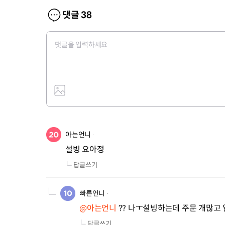
댓글
38
아는언니
설빙 요아정
답글쓰기
빠른언니
@아는언니
 ?? 나ㅜ설빙하는데 주문 개많고
답글쓰기