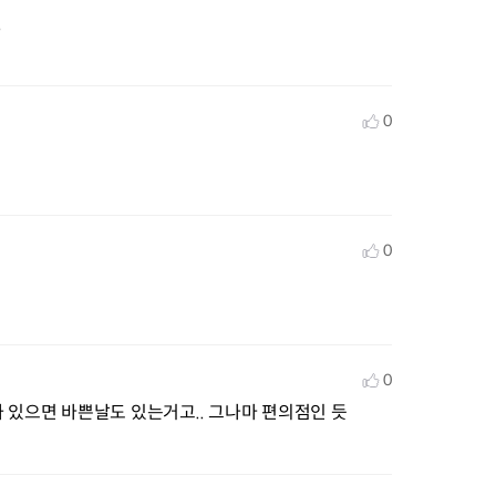
.
0
0
0
 있으면 바쁜날도 있는거고.. 그나마 편의점인 듯