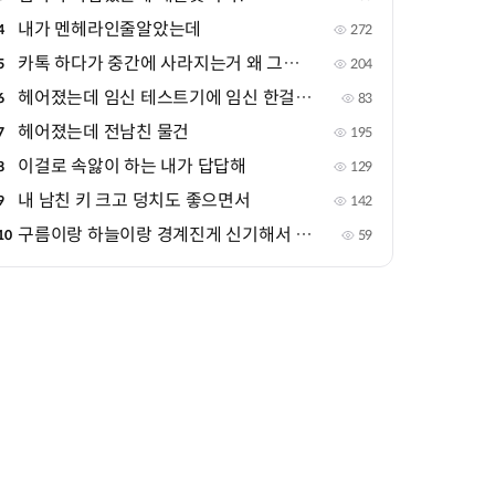
내가 멘헤라인줄알았는데
4
272
카톡 하다가 중간에 사라지는거 왜 그러는거야?
5
204
헤어졌는데 임신 테스트기에 임신 한걸로 떴어
6
83
헤어졌는데 전남친 물건
7
195
이걸로 속앓이 하는 내가 답답해
8
129
내 남친 키 크고 덩치도 좋으면서
9
142
구름이랑 하늘이랑 경계진게 신기해서 올려봐~!
10
59