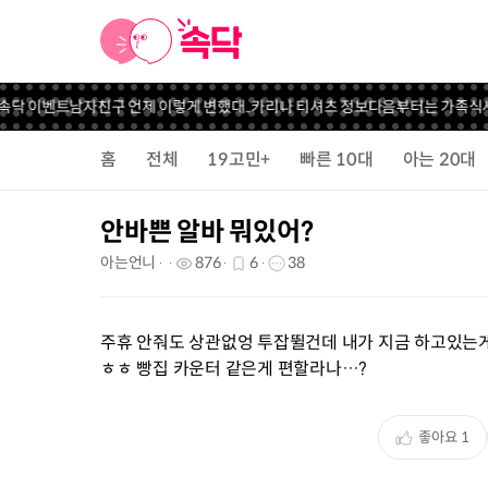
 이벤트
남자친구 언제 이렇게 변했대..
카리나 티셔츠 정보
다음부터는 가족식사 못
홈
전체
19고민+
빠른 10대
아는 20대
안바쁜 알바 뭐있어?
아는언니
876
6
38
주휴 안줘도 상관없엉 투잡뛸건데 내가 지금 하고있는
ㅎㅎ 빵집 카운터 같은게 편할라나…?
좋아요
1