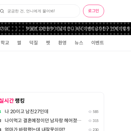
로그인
💚올영 10만원💚 이달의 언니 속닥 이벤트
남자친구 언제 이렇게 변했대
학교
썰
덕질
펫
환영
뉴스
이벤트
실시간
랭킹
나 20이고 남친27인데
1
585
나이먹고 결혼예정이던 남자랑 헤어졌는데..오바인가
2
315
엄마가 바람폈는데 내잘못이야?
3
230