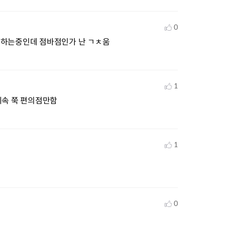
0
째 일하는중인데 점바점인가 난 ㄱㅊ움
1
계속 쭉 편의점만함
1
0