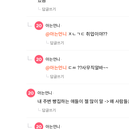
였음
답글쓰기
아는언니
@아는언니
 ㅈㄴㄱㄷ 취업이야??
답글쓰기
아는언니
@아는언니
 ㄷㅆ ??사무직알바~~
답글쓰기
아는언니
내 주변 빵집하는 애들이 젤 많이 말 -> 왜 사람
답글쓰기
아는언니