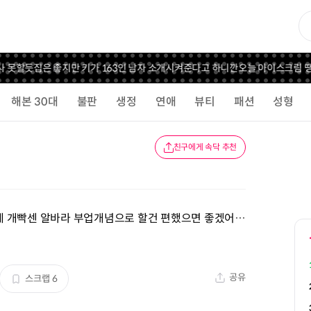
할듯
집은 좋지만 키가 163인 남자 소개시켜준다고 하니깐
오늘 아이스크림 땡기네
해본 30대
불판
생정
연애
뷰티
패션
성형
친구에게 속닥 추천
게 개빡센 알바라 부업개념으로 할건 편했으면 좋겠어…
공유
스크랩
6