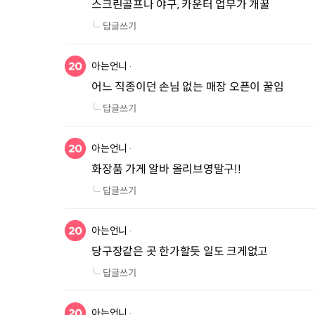
스크린골프나 야구, 카운터 업무가 개꿀
답글쓰기
아는언니
어느 직종이던 손님 없는 매장 오픈이 꿀임
답글쓰기
아는언니
화장품 가게 알바 올리브영말구!!
답글쓰기
아는언니
당구장같은 곳 한가할듯 일도 크게없고
답글쓰기
아는언니