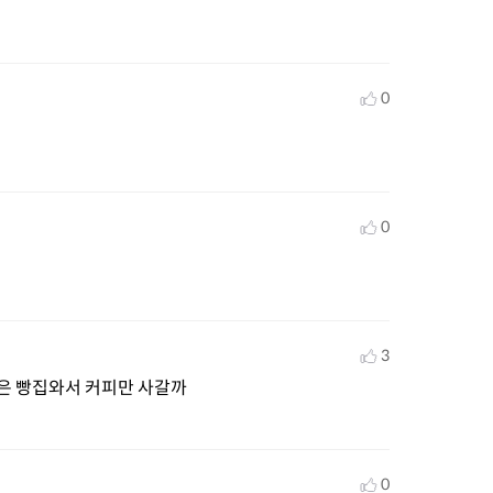
0
0
3
들은 빵집와서 커피만 사갈까
0