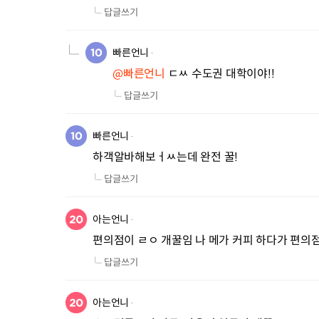
답글쓰기
빠른언니
@빠른언니
 ㄷㅆ 수도권 대학이야!!
답글쓰기
빠른언니
하객알바해보ㅓㅆ는데 완전 꿀!
답글쓰기
아는언니
편의점이 ㄹㅇ 개꿀임 나 메가 커피 하다가 편
답글쓰기
아는언니